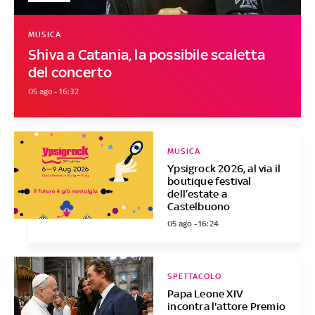
MUSICA
Shiva a Catania, la possibile scaletta
del concerto
05 ago - 16:32
MUSICA
Ypsigrock 2026, al via il
boutique festival
dell’estate a
Castelbuono
05 ago - 16:24
SPETTACOLO
Papa Leone XIV
incontra l'attore Premio