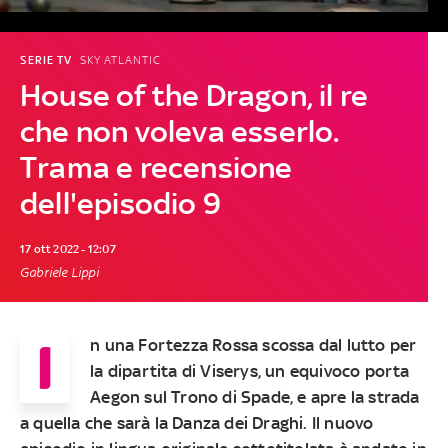
SERIE TV
SKY ATLANTIC
House of the Dragon, il re
che non voleva esserlo.
Trama e recensione
dell'episodio 9
17 ott 2022 - 12:07
Gabriele Lippi
I
n una Fortezza Rossa scossa dal lutto per
la dipartita di Viserys, un equivoco porta
Aegon sul Trono di Spade, e apre la strada
a quella che sarà la Danza dei Draghi.
Il nuovo