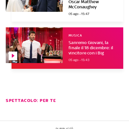
Oscar Matthew
McConaughey
05 ago - 15:47
MUSICA
Sanremo Giovani, la
finale il 18 dicembre: il
vincitore con i Big
05 ago - 15:43
SPETTACOLO: PER TE
PUBBLICITÀ