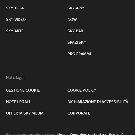
SKY TG24
SKY APPS
SKY VIDEO
NOW
SKY ARTE
SKY BAR
SPAZI SKY
PROGRAMMI
Note legali:
GESTIONE COOKIE
COOKIE POLICY
NOTE LEGALI
DICHIARAZIONE DI ACCESSIBILITÀ
OFFERTA SKY MEDIA
CORPORATE
Per il consumatore clicca qui per i
Moduli, Condizioni contrattuali
,
Privacy &