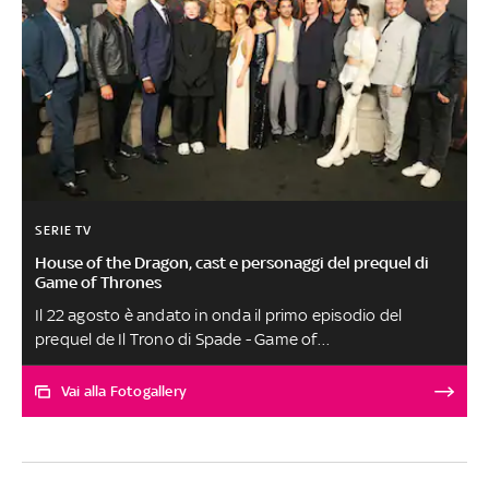
SERIE TV
House of the Dragon, cast e personaggi del prequel di
Game of Thrones
Il 22 agosto è andato in onda il primo episodio del
prequel de Il Trono di Spade - Game of
Thrones, ambientato 200 anni prima delle vicende
narrate nella serie madre. La serie è disponiibile in
Vai alla Fotogallery
esclusiva su Sky e in streaming solo su NOW, anche on
demand, nella versione originale sottotitolata. Dal 29
agosto il primo episodio doppiato in italiano. Andiamo a
scoprire i personaggi della serie e gli attori che li