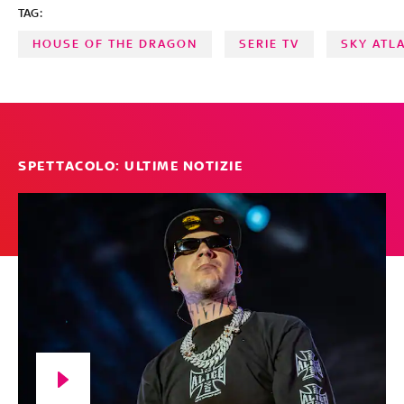
TAG:
interpretano
HOUSE OF THE DRAGON
SERIE TV
SKY ATL
SPETTACOLO: ULTIME NOTIZIE