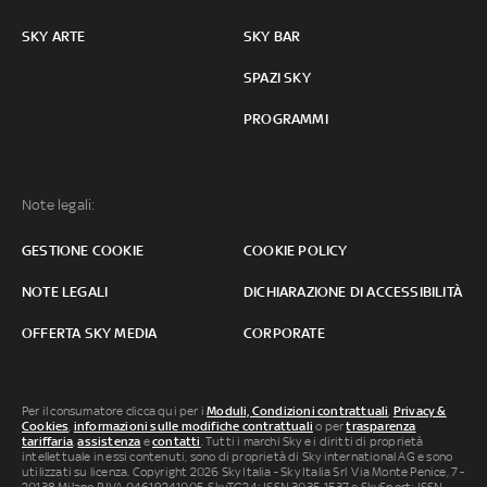
SKY ARTE
SKY BAR
SPAZI SKY
PROGRAMMI
Note legali:
GESTIONE COOKIE
COOKIE POLICY
NOTE LEGALI
DICHIARAZIONE DI ACCESSIBILITÀ
OFFERTA SKY MEDIA
CORPORATE
Per il consumatore clicca qui per i
Moduli, Condizioni contrattuali
,
Privacy &
Cookies
,
informazioni sulle modifiche contrattuali
o per
trasparenza
tariffaria
,
assistenza
e
contatti
. Tutti i marchi Sky e i diritti di proprietà
intellettuale in essi contenuti, sono di proprietà di Sky international AG e sono
utilizzati su licenza. Copyright 2026 Sky Italia - Sky Italia Srl Via Monte Penice, 7 -