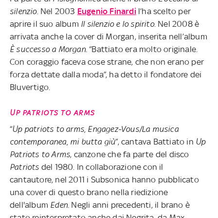
silenzio
. Nel 2003
Eugenio Finardi
l’ha scelto per
aprire il suo album
Il silenzio e lo spirito
. Nel 2008 è
arrivata anche la cover di Morgan, inserita nell’album
È successo a Morgan
. “Battiato era molto originale.
Con coraggio faceva cose strane, che non erano per
forza dettate dalla moda”, ha detto il fondatore dei
Bluvertigo.
UP PATRIOTS TO ARMS
“
Up patriots to arms, Engagez-Vous/La musica
contemporanea, mi butta giù
”, cantava Battiato in
Up
Patriots to Arms
, canzone che fa parte del disco
Patriots
del 1980. In collaborazione con il
cantautore, nel 2011 i Subsonica hanno pubblicato
una cover di questo brano nella riedizione
dell'album
Eden
. Negli anni precedenti, il brano è
stato reinterpretato anche dai Negrita, da Max