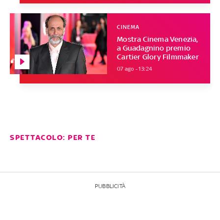
CINEMA
Mostra Cinema Venezia,
a Guadagnino premio
Cartier Glory Filmmaker
07 ago - 13:24
SPETTACOLO: PER TE
PUBBLICITÀ