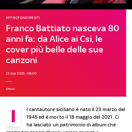
APPROFONDIMENTI
Franco Battiato nasceva 80
anni fa: da Alice ai Csi, le
cover più belle delle sue
canzoni
23 mar 2025 - 08:00
©Ansa
I
l cantautore siciliano è nato il 23 marzo del
1945 ed è morto il 18 maggio del 2021. Ci
ha lasciato un patrimonio di album che