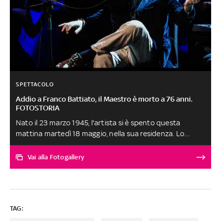
SPETTACOLO
Addio a Franco Battiato, il Maestro è morto a 76 anni.
FOTOSTORIA
Nato il 23 marzo 1945, l'artista si è spento questa
mattina martedì 18 maggio, nella sua residenza. Lo
rende noto la famiglia. I funerali avverranno in forma
privata. Tra i cantautori più amati in assoluto, ha scritto
Vai alla Fotogallery
canzoni che sono entrate nella storia della musica
italiana. LA FOTOGALLERY
TAG: