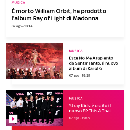
MUSICA
È morto William Orbit, ha prodotto
l'album Ray of Light di Madonna
07 ago - 19:14
MUSICA
Esce No Me Arapiento
de Sentir Tanto, il nuovo
album di Karol G
07 ago - 18:29
MUSICA
Stray Kids, è uscito il
nuovo EP This & That
07 ago - 15:09