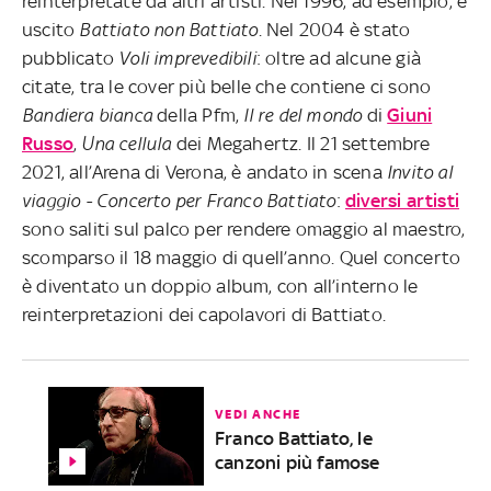
reinterpretate da altri artisti. Nel 1996, ad esempio, è
uscito
Battiato non Battiato
. Nel 2004 è stato
pubblicato
Voli imprevedibili
: oltre ad alcune già
citate, tra le cover più belle che contiene ci sono
Bandiera bianca
della Pfm,
Il re del mondo
di
Giuni
Russo
,
Una cellula
dei Megahertz. Il 21 settembre
2021, all’Arena di Verona, è andato in scena
Invito al
viaggio - Concerto per Franco Battiato
:
diversi artisti
sono saliti sul palco per rendere omaggio al maestro,
scomparso il 18 maggio di quell’anno. Quel concerto
è diventato un doppio album, con all’interno le
reinterpretazioni dei capolavori di Battiato.
VEDI ANCHE
Franco Battiato, le
canzoni più famose