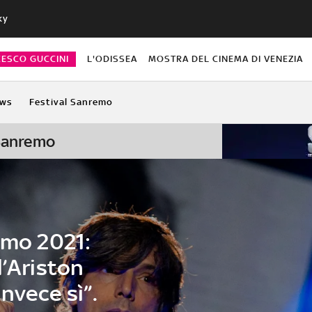
ky
CESCO GUCCINI
L'ODISSEA
MOSTRA DEL CINEMA DI VENEZIA
ws
Festival Sanremo
 Sanremo
emo 2021:
l’Ariston
nvece sì”.