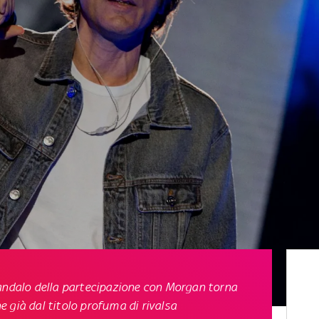
candalo della partecipazione con Morgan torna
he già dal titolo profuma di rivalsa