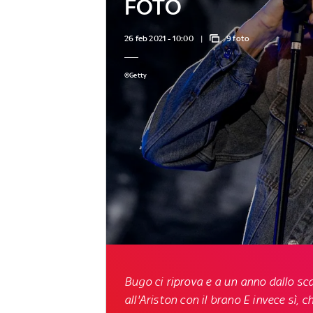
FOTO
26 feb 2021 - 10:00
9 foto
©Getty
Bugo ci riprova e a un anno dallo s
all'Ariston con il brano E invece sì, c