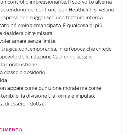
n controllo impressionante. Il suo volto alterna
i accendono nei confronti con Heathcliff, si velano
-espressione suggerisce una frattura interna.
rcato né eroina emancipata. È qualcosa di più
e desidera oltre misura.
voler amare senza limite.
a tragica contemporanea. In un’epoca che chiede
pevole delle relazioni, Catherine sceglie
ie la combustione.
a classe e desiderio.
ida.
 non appare come punizione morale ma come
nibile: la divisione tra forma e impulso.
 di essere ridotta.
DIMENTO