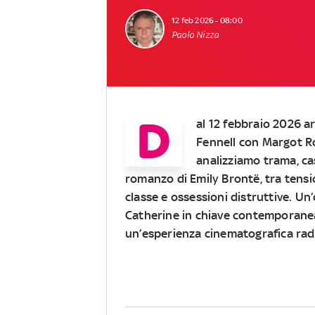
12 feb 2026 - 08:00
Paolo Nizza
D
al 12 febbraio 2026 a
Fennell con Margot Ro
analizziamo trama, ca
romanzo di Emily Brontë, tra tensio
classe e ossessioni distruttive. Un’
Catherine in chiave contemporanea,
un’esperienza cinematografica rad