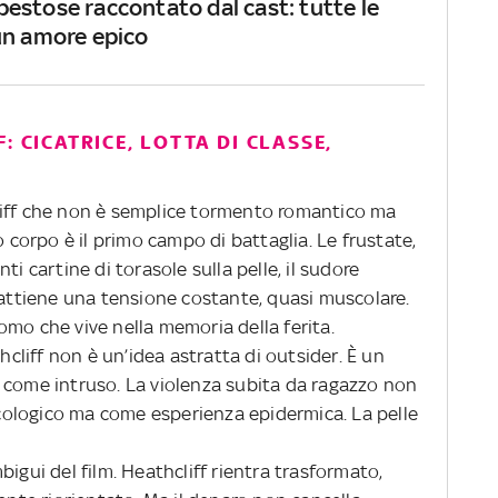
estose raccontato dal cast: tutte le
un amore epico
: CICATRICE, LOTTA DI CLASSE,
iff che non è semplice tormento romantico ma
o corpo è il primo campo di battaglia. Le frustate,
ti cartine di torasole sulla pelle, il sudore
rattiene una tensione costante, quasi muscolare.
mo che vive nella memoria della ferita.
thcliff non è un’idea astratta di outsider. È un
 come intruso. La violenza subita da ragazzo non
ologico ma come esperienza epidermica. La pelle
igui del film. Heathcliff rientra trasformato,