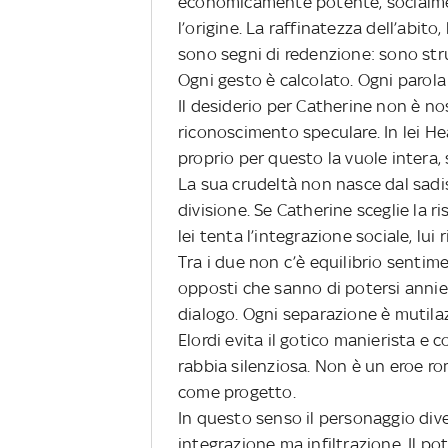
economicamente potente, socialmen
l’origine. La raffinatezza dell’abito,
sono segni di redenzione: sono str
Ogni gesto è calcolato. Ogni parola
Il desiderio per Catherine non è no
riconoscimento speculare. In lei Hea
proprio per questo la vuole intera
La sua crudeltà non nasce dal sadis
divisione. Se Catherine sceglie la ri
lei tenta l’integrazione sociale, lu
Tra i due non c’è equilibrio senti
opposti che sanno di potersi annien
dialogo. Ogni separazione è mutila
Elordi evita il gotico manierista e
rabbia silenziosa. Non è un eroe r
come progetto.
In questo senso il personaggio diven
integrazione ma infiltrazione. Il po