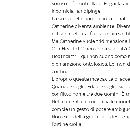
sorriso più controllato. Edgar la a
incornicia, la ridipinge.
La scena delle pareti con la tonalità
Catherine diventa ambiente. Diventa
nell’architettura. È una forma sott
Ma Catherine vuole tridimensionalit
Con Heathcliff non cerca stabilità. 
Heathcliff” – qui non suona come
dichiarazione ontologica. Lei non dis
confine.
È proprio questa incapacità di accet
Quando sceglie Edgar, sceglie sicure
conflitto non è tra due uomini. È t
Nel momento in cui lancia le monet
compie un gesto di potere ambiguo. 
Non è crudeltà gratuita. È desider
l’ordine crolla.