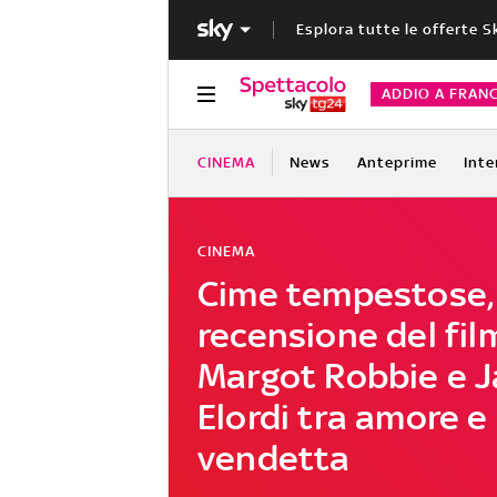
Esplora tutte le offerte S
ADDIO A FRAN
CINEMA
News
Anteprime
Inte
CINEMA
Cime tempestose,
recensione del fil
Margot Robbie e 
Elordi tra amore e
vendetta