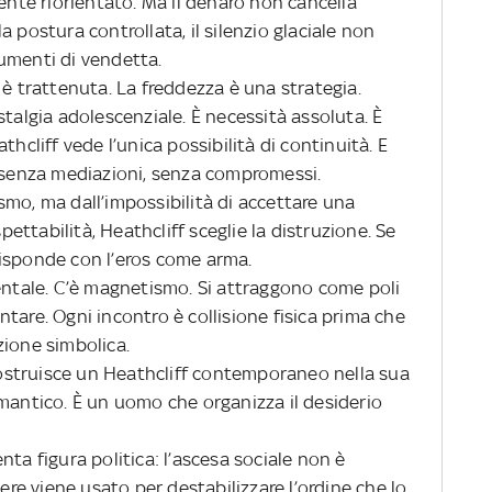
te riorientato. Ma il denaro non cancella
 la postura controllata, il silenzio glaciale non
umenti di vendetta.
 è trattenuta. La freddezza è una strategia.
stalgia adolescenziale. È necessità assoluta. È
thcliff vede l’unica possibilità di continuità. E
, senza mediazioni, senza compromessi.
mo, ma dall’impossibilità di accettare una
spettabilità, Heathcliff sceglie la distruzione. Se
i risponde con l’eros come arma.
mentale. C’è magnetismo. Si attraggono come poli
tare. Ogni incontro è collisione fisica prima che
zione simbolica.
 costruisce un Heathcliff contemporaneo nella sua
omantico. È un uomo che organizza il desiderio
ta figura politica: l’ascesa sociale non è
tere viene usato per destabilizzare l’ordine che lo