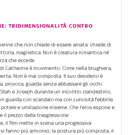
NE: TRIDIMENSIONALITÀ CONTRO
erine che non chiede di essere amata: chiede di
dittoria, magnetica. Non è creatura romantica né
orza che eccede.
o di Catherine è movimento. Corre nella brughiera,
aperta. Non è mai composta. Il suo desiderio è
a, provoca, guarda senza abbassare gli occhi.
a Zillah e Joseph durante un incontro clandestino,
n guarda con scandalo ma con curiosità febbrile.
 potere e umiliazione insieme. Che l’eros espone e
ire il prezzo della trasgressione.
 il film mette in scena una progressiva
 si fanno più armonici, la postura più composta, il