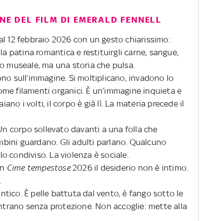
ONE DEL FILM DI EMERALD FENNELL
dal 12 febbraio 2026 con un gesto chiarissimo:
la patina romantica e restituirgli carne, sangue,
co museale, ma una storia che pulsa.
scono sull’immagine. Si moltiplicano, invadono lo
me filamenti organici. È un’immagine inquieta e
o i volti, il corpo è già lì. La materia precede il
 Un corpo sollevato davanti a una folla che
bini guardano. Gli adulti parlano. Qualcuno
 condiviso. La violenza è sociale.
in
Cime tempestose
2026 il desiderio non è intimo.
.
tico. È pelle battuta dal vento, è fango sotto le
ontrano senza protezione. Non accoglie: mette alla