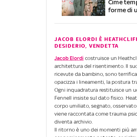
Cime temp
forme di 
JACOB ELORDI È HEATHCLIFF
DESIDERIO, VENDETTA
Jacob Elordi
costruisce un Heathcl
architettura del risentimento. Il su
ricevute da bambino, sono terrifican
opacizza i lineamenti, la postura t
Ogni inquadratura restituisce un uo
Fennell insiste sul dato fisico. Hea
corpo umiliato, segnato, osservato
viene raccontata come trauma psic
diventa archivio.
Il ritorno è uno dei momenti più amb