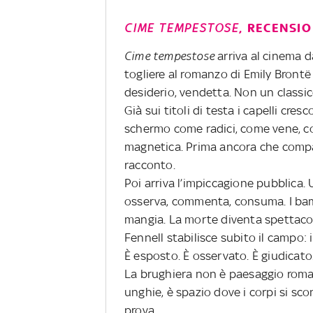
CIME TEMPESTOSE
, RECENSI
Cime tempestose
arriva al cinema 
togliere al romanzo di Emily Brontë 
desiderio, vendetta. Non un classi
Già sui titoli di testa i capelli cre
schermo come radici, come vene, co
magnetica. Prima ancora che compaian
racconto.
Poi arriva l’impiccagione pubblica.
osserva, commenta, consuma. I bam
mangia. La morte diventa spettacolo
Fennell stabilisce subito il campo: 
È esposto. È osservato. È giudicato
La brughiera non è paesaggio roman
unghie, è spazio dove i corpi si sc
prova.