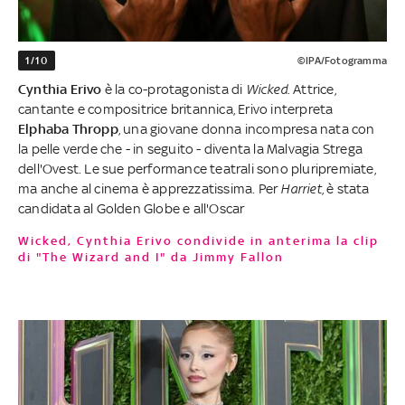
1/10
©IPA/Fotogramma
Cynthia Erivo
è la co-protagonista di
Wicked
. Attrice,
cantante e compositrice britannica, Erivo interpreta
Elphaba Thropp
, una giovane donna incompresa nata con
la pelle verde che - in seguito - diventa la Malvagia Strega
dell'Ovest. Le sue performance teatrali sono pluripremiate,
ma anche al cinema è apprezzatissima. Per
Harriet
, è stata
candidata al Golden Globe e all'Oscar
Wicked, Cynthia Erivo condivide in anterima la clip
di "The Wizard and I" da Jimmy Fallon