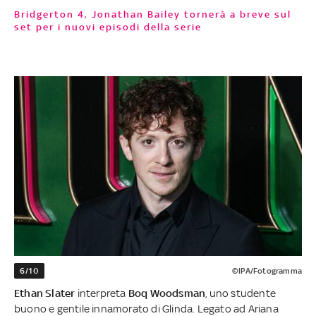
Bridgerton 4, Jonathan Bailey tornerà a breve sul
set per i nuovi episodi della serie
6/10
©IPA/Fotogramma
Ethan Slater
interpreta
Boq Woodsman
, uno studente
buono e gentile innamorato di Glinda. Legato ad Ariana