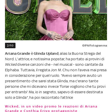
2/10
©IPA/Fotogramma
Ariana Grande
è
Glinda Upland
, alias la Buona Strega del
Nord. L'attrice, e notissima popstar, ha portato ai provini di
Wicked
diverse canzoni che - nel musical - sono cantate da
Elphaba. Tuttavia, il regista Jon M. Chu non l'aveva mai presa
in considerazione per quel ruolo. "Avevo sempre avuto un
presentimento che sarei stata Glinda, ma c'erano tante
persone che mi dicevano invece 'forse vogliono che tu provi
per entrambi' Ma, io in segreto, sapevo di essere destinata
solo a Glinda", ha poi raccontato l'attrice
Wicked, in un video promo le reazioni di Ariana
Grande e Cynthia Erivo protagoniste