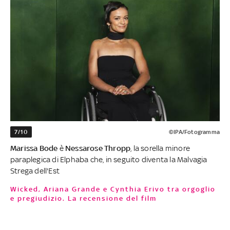
7/10
©IPA/Fotogramma
Marissa Bode
è
Nessarose Thropp
, la sorella minore
paraplegica di Elphaba che, in seguito diventa la Malvagia
Strega dell'Est
Wicked, Ariana Grande e Cynthia Erivo tra orgoglio
e pregiudizio. La recensione del film