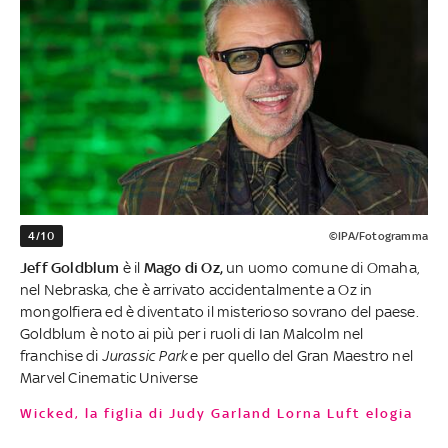
4/10
©IPA/Fotogramma
Jeff Goldblum
è il
Mago di Oz,
un uomo comune di Omaha,
nel Nebraska, che è arrivato accidentalmente a Oz in
mongolfiera ed è diventato il misterioso sovrano del paese.
Goldblum è noto ai più per i ruoli di Ian Malcolm nel
franchise di
Jurassic Park
e per quello del Gran Maestro nel
Marvel Cinematic Universe
Wicked, la figlia di Judy Garland Lorna Luft elogia