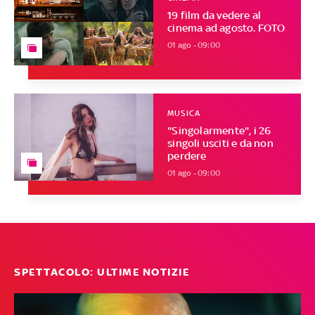
19 film da vedere al
cinema ad agosto. FOTO
01 ago - 09:00
MUSICA
"Singolarmente", i 26
singoli usciti e da non
perdere
01 ago - 09:00
SPETTACOLO: ULTIME NOTIZIE