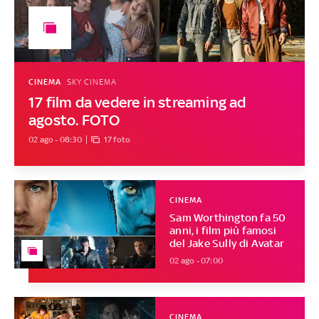
CINEMA
SKY CINEMA
17 film da vedere in streaming ad
agosto. FOTO
02 ago - 08:30
17 foto
CINEMA
Sam Worthington fa 50
anni, i film più famosi
del Jake Sully di Avatar
02 ago - 07:00
CINEMA