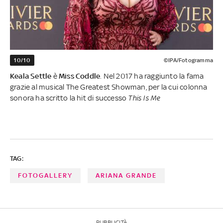
10/10
©IPA/Fotogramma
Keala Settle
è
Miss Coddle
. Nel 2017 ha raggiunto la fama
grazie al musical The Greatest Showman, per la cui colonna
sonora ha scritto la hit di successo
This Is Me
TAG:
FOTOGALLERY
ARIANA GRANDE
PUBBLICITÀ