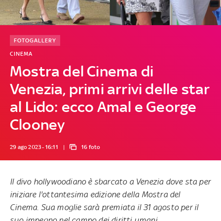
FOTOGALLERY
CINEMA
Mostra del Cinema di
Venezia, primi arrivi delle star
al Lido: ecco Amal e George
Clooney
29 ago 2023 - 16:11
16 foto
Il divo hollywoodiano è sbarcato a Venezia dove sta per
iniziare l'ottantesima edizione della Mostra del
Cinema. Sua moglie sarà premiata il 31 agosto per il
suo impegno nel campo dei diritti umani