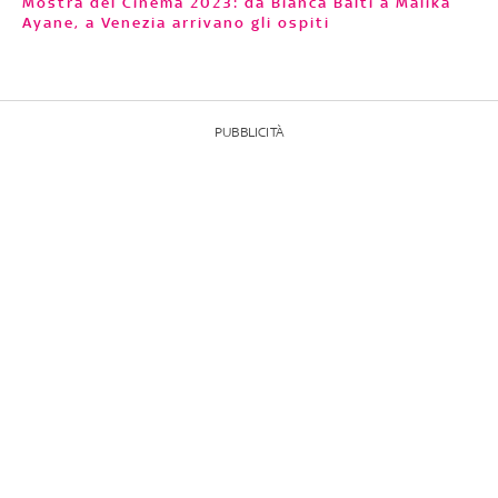
Mostra del Cinema 2023: da Bianca Balti a Malika
Ayane, a Venezia arrivano gli ospiti
PUBBLICITÀ