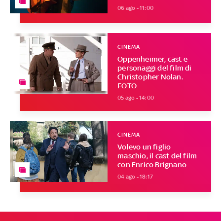
06 ago - 11:00
CINEMA
Oppenheimer, cast e
personaggi del film di
Christopher Nolan.
FOTO
05 ago - 14:00
CINEMA
Volevo un figlio
maschio, il cast del film
con Enrico Brignano
04 ago - 18:17