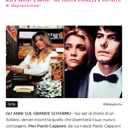
Mara Venier a Belve: "Ho subito violenza e sofferto
di depressione"
3/16
©Webphoto
GLI ANNI SUL GRANDE SCHERMO
- Sul set di
Diario di un
italiano
, Venier incontra quello che diventerà il suo nuovo
compagno,
Pier Paolo Capponi
, da cui nasce Paolo Capponi