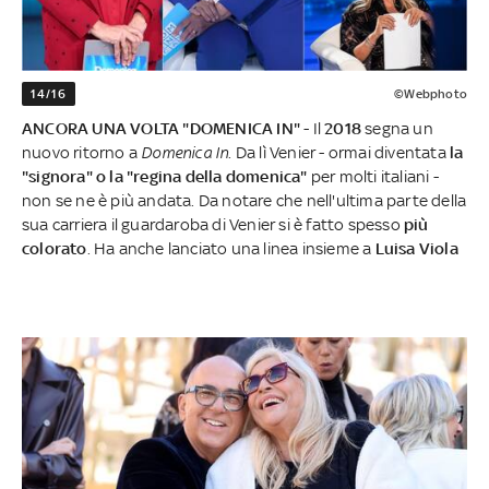
14/16
©Webphoto
ANCORA UNA VOLTA "DOMENICA IN"
- Il
2018
segna un
nuovo ritorno a
Domenica In
. Da lì Venier - ormai diventata
la
"signora" o la "regina della domenica"
per molti italiani -
non se ne è più andata. Da notare che nell'ultima parte della
sua carriera il guardaroba di Venier si è fatto spesso
più
colorato
. Ha anche lanciato una linea insieme a
Luisa Viola