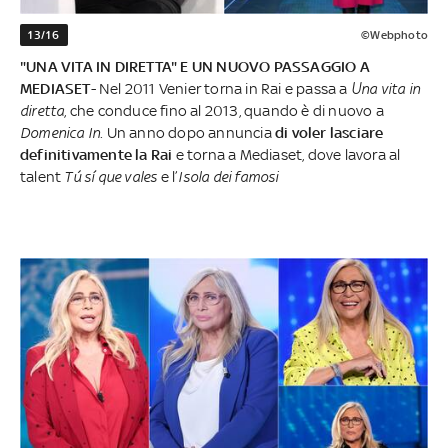
13/16
©Webphoto
"UNA VITA IN DIRETTA" E UN NUOVO PASSAGGIO A
MEDIASET
- Nel 2011 Venier torna in Rai e passa a
Una vita in
diretta
, che conduce fino al 2013, quando è di nuovo a
Domenica In
. Un anno dopo annuncia
di voler lasciare
definitivamente la Rai
e torna a Mediaset, dove lavora al
talent
Tú sí que vales
e l’
Isola dei famosi