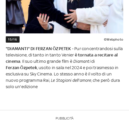
15/16
©Webphoto
"DIAMANTI" DI FERZAN ÖZPETEK
- Pur concentrandosi sulla
televisione, di tanto in tanto Venier
è tornata a recitare al
cinema
. Il suo ultimo grande film è
Diamanti
di
Ferzan Özpetek
, uscito in sala nel 2024 e poi trasmesso in
esclusiva su Sky Cinema. Lo stesso anno è il volto di un
nuovo programma Rai,
Le Stagioni dell'amore
, che però dura
solo un'edizione
PUBBLICITÀ