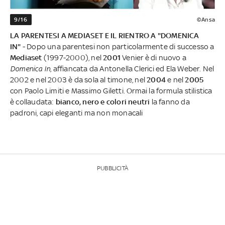
9/16
©Ansa
LA PARENTESI A MEDIASET E IL RIENTRO A "DOMENICA
IN"
- Dopo una parentesi non particolarmente di successo a
Mediaset
(1997-2000), nel
2001
Venier è di nuovo a
Domenica In
, affiancata da Antonella Clerici ed Ela Weber. Nel
2002 e nel 2003 è da sola al timone, nel
2004
e nel
2005
con Paolo Limiti e Massimo Giletti. Ormai la formula stilistica
è collaudata:
bianco, nero e colori neutri
la fanno da
padroni, capi eleganti ma non monacali
PUBBLICITÀ