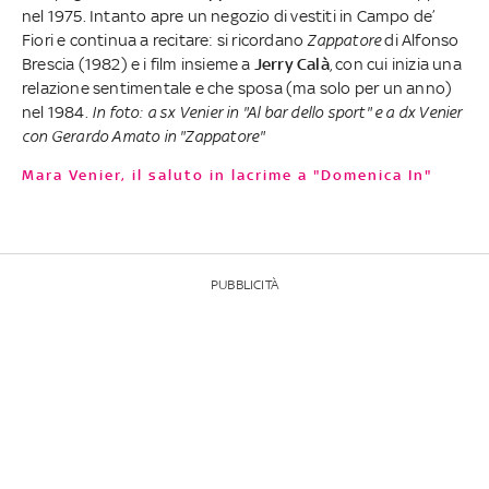
nel 1975. Intanto apre un negozio di vestiti in Campo de’
Fiori e continua a recitare: si ricordano
Zappatore
di Alfonso
Brescia (1982) e i film insieme a
Jerry Calà
, con cui inizia una
relazione sentimentale e che sposa (ma solo per un anno)
nel 1984.
In foto: a sx Venier in "Al bar dello sport" e a dx Venier
con Gerardo Amato in "Zappatore"
Mara Venier, il saluto in lacrime a "Domenica In"
PUBBLICITÀ