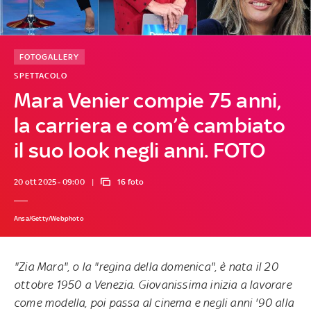
FOTOGALLERY
SPETTACOLO
Mara Venier compie 75 anni,
la carriera e com’è cambiato
il suo look negli anni. FOTO
20 ott 2025 - 09:00
16 foto
Ansa/Getty/Webphoto
"Zia Mara", o la "regina della domenica", è nata il 20
ottobre 1950 a Venezia. Giovanissima inizia a lavorare
come modella, poi passa al cinema e negli anni '90 alla