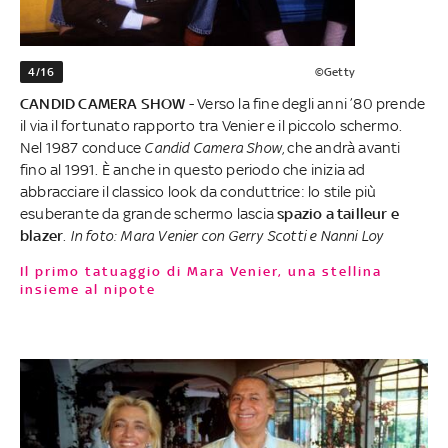
4/16
©Getty
CANDID CAMERA SHOW
- Verso la fine degli anni ’80 prende
il via il fortunato rapporto tra Venier e il piccolo schermo.
Nel 1987 conduce
Candid Camera Show
, che andrà avanti
fino al 1991. È anche in questo periodo che inizia ad
abbracciare il classico look da conduttrice: lo stile più
esuberante da grande schermo lascia
spazio a tailleur e
blazer
.
In foto: Mara Venier con Gerry Scotti e Nanni Loy
Il primo tatuaggio di Mara Venier, una stellina
insieme al nipote