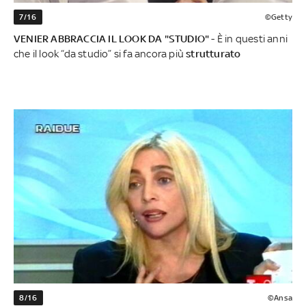
7/16
©Getty
VENIER ABBRACCIA IL LOOK DA "STUDIO"
- È in questi anni
che il look “da studio” si fa ancora più
strutturato
8/16
©Ansa