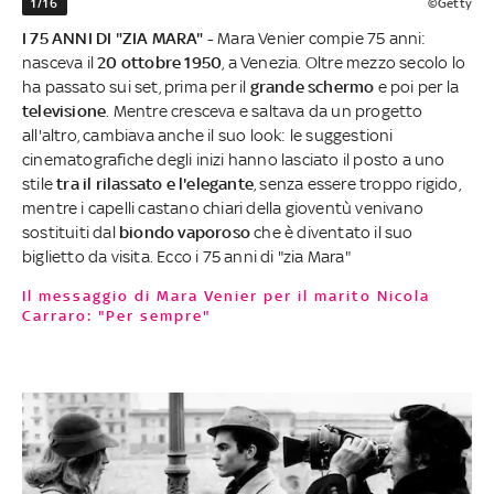
1/16
©Getty
I 75 ANNI DI "ZIA MARA" -
Mara Venier compie 75 anni:
nasceva il
20 ottobre 1950
, a Venezia. Oltre mezzo secolo lo
ha passato sui set, prima per il
grande schermo
e poi per la
televisione
. Mentre cresceva e saltava da un progetto
all'altro, cambiava anche il suo look: le suggestioni
cinematografiche degli inizi hanno lasciato il posto a uno
stile
tra il rilassato e l'elegante
, senza essere troppo rigido,
mentre i capelli castano chiari della gioventù venivano
sostituiti dal
biondo vaporoso
che è diventato il suo
biglietto da visita. Ecco i 75 anni di "zia Mara"
Il messaggio di Mara Venier per il marito Nicola
Carraro: "Per sempre"