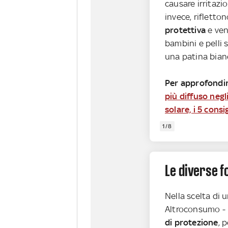
causare irritazion
invece, rifletton
protettiva
e ven
bambini e pelli s
una patina bian
Per approfondir
più diffuso neg
solare, i 5 consig
1/8
Le diverse f
Nella scelta di u
Altroconsumo - 
di protezione
, 