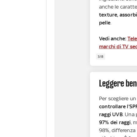
anche le caratt
texture, assor
pelle
.
Vedi anche:
Tele
marchi di TV s
3/8
Leggere bene
Per scegliere u
controllare l’SP
raggi UVB
. Una
97% dei raggi
, 
98%, differenza 