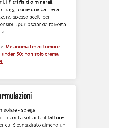
i. I
filtri fisici o minerali
,
o i raggi
come una barriera
gono spesso scelti per
ensibili, pur lasciando talvolta
ca.
e:
Melanoma terzo tumore
li under 50: non solo crema
li
ormulazioni
n solare - spiega
non conta soltanto il
fattore
per cui è consigliato almeno un