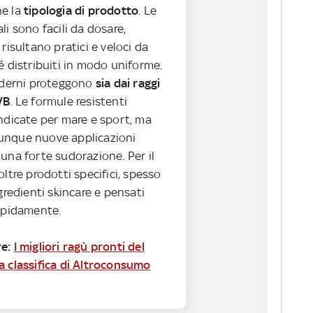
he la
tipologia di prodotto
. Le
li sono facili da dosare,
 risultano pratici e veloci da
é distribuiti in modo uniforme.
moderni proteggono
sia dai raggi
VB
. Le formule resistenti
ndicate per mare e sport, ma
unque nuove applicazioni
una forte sudorazione. Per il
oltre prodotti specifici, spesso
ngredienti skincare e pensati
rapidamente.
re:
I migliori ragù pronti del
a classifica di Altroconsumo