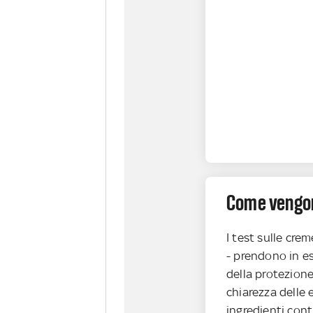
Come vengon
I test sulle cre
- prendono in 
della protezion
chiarezza delle 
ingredienti con