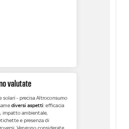
o valutate
me solari - precisa Altroconsumo
esame
diversi aspetti
: efficacia
e, impatto ambientale,
etichette e presenza di
troversi. Vengono considerate