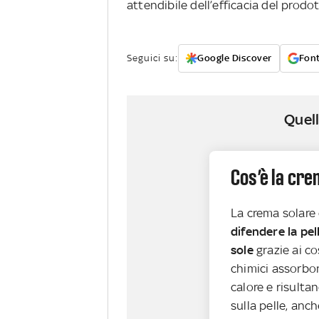
attendibile dell’efficacia del prodo
Seguici su:
Google Discover
Font
Quell
Cos’è la cr
La crema solare
difendere la pell
sole
grazie ai cosi
chimici assorbo
calore e risulta
sulla pelle, anc