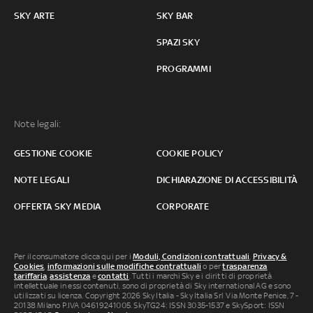
SKY ARTE
SKY BAR
SPAZI SKY
PROGRAMMI
Note legali:
GESTIONE COOKIE
COOKIE POLICY
NOTE LEGALI
DICHIARAZIONE DI ACCESSIBILITÀ
OFFERTA SKY MEDIA
CORPORATE
Per il consumatore clicca qui per i
Moduli, Condizioni contrattuali
,
Privacy &
Cookies
,
informazioni sulle modifiche contrattuali
o per
trasparenza
tariffaria
,
assistenza
e
contatti
. Tutti i marchi Sky e i diritti di proprietà
intellettuale in essi contenuti, sono di proprietà di Sky international AG e sono
utilizzati su licenza. Copyright 2026 Sky Italia - Sky Italia Srl Via Monte Penice, 7 -
20138 Milano P.IVA 04619241005. SkyTG24: ISSN 3035-1537 e SkySport: ISSN