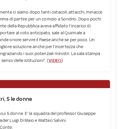
almente ci siamo dopo tanti ostacoli, attacchi, minacce
prima di partire per un comizio a Sondrio. Dopo pochi
dente della Repubblica aveva affidato l'incarico di
ortare al voto anticipato, sale al Quirinale a
rande onore servire il Paese anche se per poco. Un
migliore soluzione anche per l'incertezza che
ringraziando i suoi potenziali ministri. La sala stampa
senso delle istituzioni". (
VIDEO
)
i, 5 le donne
i cui 5 donne. E' la squadra del professor Giuseppe
ader Luigi Di Maio e Matteo Salvini.
 Conte;