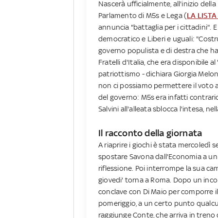
Nascerà ufficialmente, all'inizio della
Parlamento di M5s e Lega (
LA LISTA
annuncia "battaglia per i cittadini"
democratico e Liberi e uguali: "Costru
governo populista e di destra che h
Fratelli d'Italia, che era disponibile al 
patriottismo - dichiara Giorgia Melon
non ci possiamo permettere il voto a 
del governo: M5s era infatti contrario
Salvini all'alleata sblocca l'intesa, ne
Il racconto della giornata
A riaprire i giochi è stata mercoledì s
spostare Savona dall'Economia a un a
riflessione. Poi interrompe la sua ca
giovedi' torna a Roma. Dopo un incon
conclave con Di Maio per comporre il r
pomeriggio, a un certo punto qualcun
raggiunge Conte, che arriva in treno