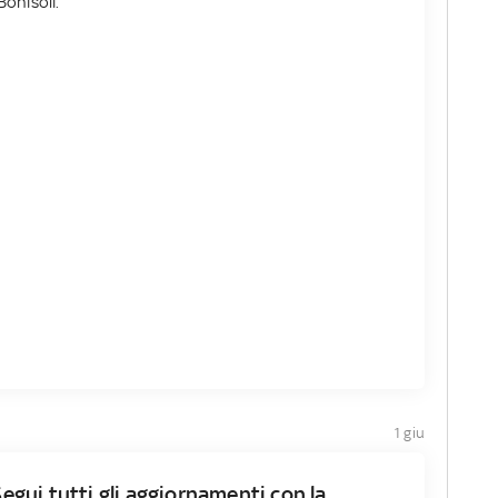
Bonisoli.
1 giu
Segui tutti gli aggiornamenti con la