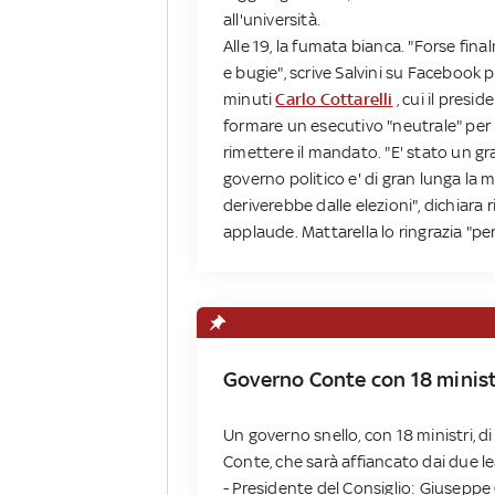
all'università.
Alle 19, la fumata bianca. "Forse fin
e bugie", scrive Salvini su Facebook 
minuti
Carlo Cottarelli
, cui il presi
formare un esecutivo "neutrale" per p
rimettere il mandato. "E' stato un g
governo politico e' di gran lunga la 
deriverebbe dalle elezioni", dichiara 
applaude. Mattarella lo ringrazia "per 
Governo Conte con 18 ministr
Un governo snello, con 18 ministri, d
Conte, che sarà affiancato dai due le
- Presidente del Consiglio: Giuseppe