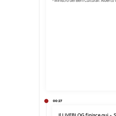
- Ministro dei Beni Culturali: Alberto 
00:27
Il LIVEBLOG finisce qui - 