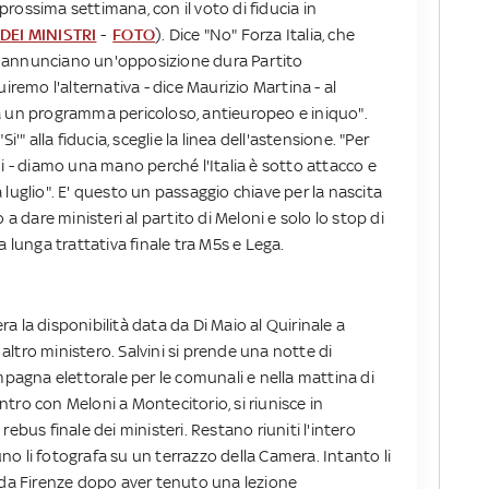
 prossima settimana, con il voto di fiducia in
 DEI MINISTRI
-
FOTO
). Dice "No" Forza Italia, che
. E annunciano un'opposizione dura Partito
iremo l'alternativa - dice Maurizio Martina - al
a un programma pericoloso, antieuropeo e iniquo".
"Si'" alla fiducia, sceglie la linea dell'astensione. "Per
i - diamo una mano perché l'Italia è sotto attacco e
luglio". E' questo un passaggio chiave per la nascita
 a dare ministeri al partito di Meloni e solo lo stop di
lla lunga trattativa finale tra M5s e Lega.
era la disponibilità data da Di Maio al Quirinale a
ltro ministero. Salvini si prende una notte di
mpagna elettorale per le comunali e nella mattina di
tro con Meloni a Montecitorio, si riunisce in
ebus finale dei ministeri. Restano riuniti l'intero
o li fotografa su un terrazzo della Camera. Intanto li
 da Firenze dopo aver tenuto una lezione