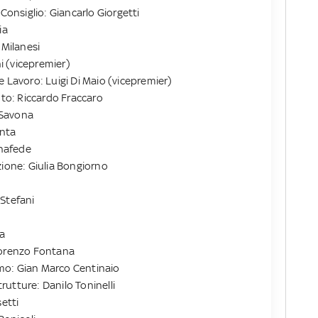
 Consiglio: Giancarlo Giorgetti
ia
 Milanesi
ni (vicepremier)
e Lavoro: Luigi Di Maio (vicepremier)
nto: Riccardo Fraccaro
o Savona
enta
onafede
zione: Giulia Bongiorno
 Stefani
ta
: Lorenzo Fontana
ismo: Gian Marco Centinaio
trutture: Danilo Toninelli
setti