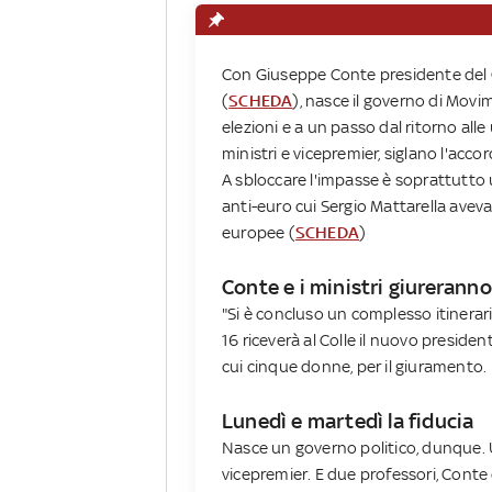
Con Giuseppe Conte presidente del C
(
SCHEDA
), nasce il governo di Movi
elezioni e a un passo dal ritorno alle
ministri e vicepremier, siglano l'acco
A sbloccare l'impasse è soprattutto 
anti-euro cui Sergio Mattarella aveva
europee (
SCHEDA
)
Conte e i ministri giureranno 
"Si è concluso un complesso itinerario
16 riceverà al Colle il nuovo president
cui cinque donne, per il giuramento.
Lunedì e martedì la fiducia
Nasce un governo politico, dunque. U
vicepremier. E due professori, Conte e