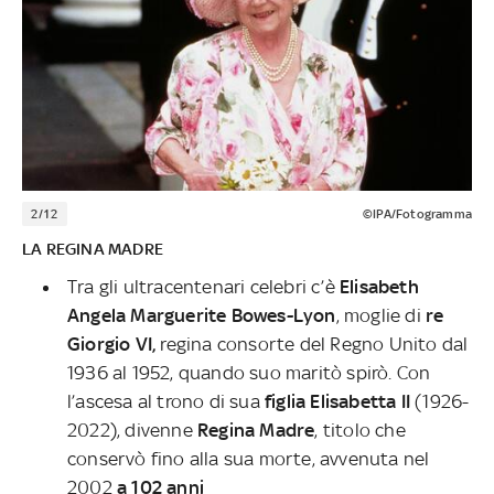
2/12
©IPA/Fotogramma
LA REGINA MADRE
Tra gli ultracentenari celebri c’è
Elisabeth
Angela
Marguerite Bowes-Lyon
, moglie di
re
Giorgio VI,
regina consorte del Regno Unito dal
1936 al 1952, quando suo maritò spirò. Con
l’ascesa al trono di sua
figlia Elisabetta II
(1926-
2022), divenne
Regina Madre
, titolo che
conservò fino alla sua morte, avvenuta nel
2002
a 102 anni