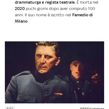
drammaturga e regista teatrale.
È morta nel
2020
pochi giorni dopo aver compiuto 100
anni. Il suo nome è iscritto nel
Famedio di
Milano
6/12
©IPA/Fotogramma