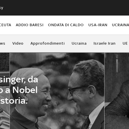
ky
CEUTA
ADDIO BARESI
ONDATA DI CALDO
USA-IRAN
UCRAIN
ews
Video
Approfondimenti
Ucraina
Israele Iran
UE
inger, da
o a Nobel
 storia.