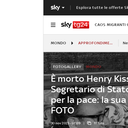
Esplora tutte le offerte S
CAOS MIGRANTI 
MONDO
APPROFONDIMENTI
N
FOTOGALLERY
MONDO
È morto Henry Kiss
Segretario di Stat
per la pace: la sua
FOTO
30 nov 2023 - 07:09
11 foto