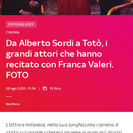
FOTOGALLERY
CINEMA
Da Alberto Sordi a Totò, i
grandi attori che hanno
recitato con Franca Valeri.
FOTO
09 ago 2020 - 11:34
15 foto
WebPhoto
L'attrice milanese, nella sua lunghissima carriera, è
stata sul grande schermo insieme ai nomi più illustri