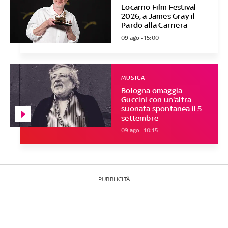
Locarno Film Festival
2026, a James Gray il
Pardo alla Carriera
09 ago - 15:00
MUSICA
Bologna omaggia
Guccini con un'altra
suonata spontanea il 5
settembre
09 ago - 10:15
PUBBLICITÀ