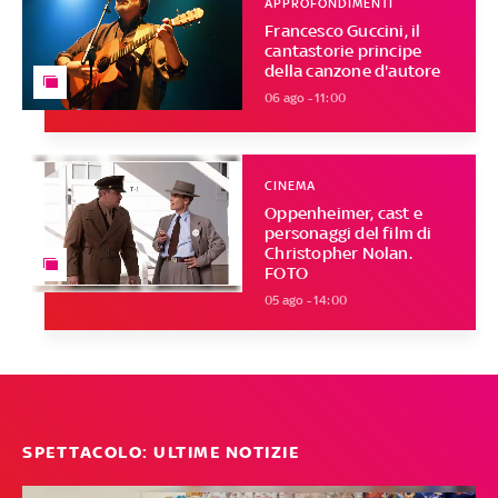
APPROFONDIMENTI
Francesco Guccini, il
cantastorie principe
della canzone d'autore
06 ago - 11:00
CINEMA
Oppenheimer, cast e
personaggi del film di
Christopher Nolan.
FOTO
05 ago - 14:00
SPETTACOLO: ULTIME NOTIZIE