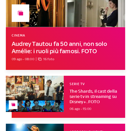
CINEMA
Audrey Tautou fa 50 anni, non solo
Amélie: i ruoli più famosi. FOTO
09 ago - 08:00
16 foto
SERIE TV
The Shards, il cast della
serie tv in streaming su
Disney+. FOTO
06 ago - 15:00