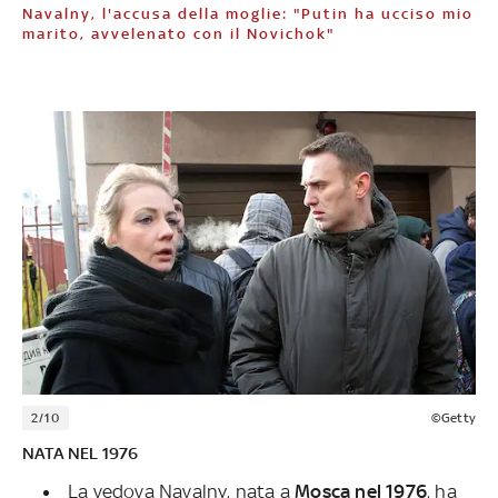
Navalny, l'accusa della moglie: "Putin ha ucciso mio
marito, avvelenato con il Novichok"
2/10
©Getty
NATA NEL 1976
La vedova Navalny, nata a
Mosca nel 1976
, ha