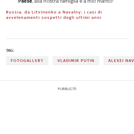
Paese
, alla nostra famiglia e a mio marito"
Russia, da Litvinenko a Navalny: i casi di
avvelenamenti sospetti degli ultimi anni
TAG:
FOTOGALLERY
VLADIMIR PUTIN
ALEXEI NA
PUBBLICITÀ