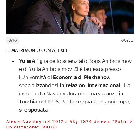
3/10
©Getty
IL MATRIMONIO CON ALEXEI
Yulia
è figlia dello scienziato Boris Ambrosimov
e di Yulia Ambrosimov. Si è laureata presso
l'Università di
Economia di Plekhanov
,
specializzandosi
in relazioni internazionali
. Ha
incontrato Navalny durante una vacanza
in
Turchia
nel 1998. Poi la coppia, due anni dopo,
si è sposata
Alexei Navalny nel 2012 a Sky TG24 diceva: "Putin è
un dittatore". VIDEO