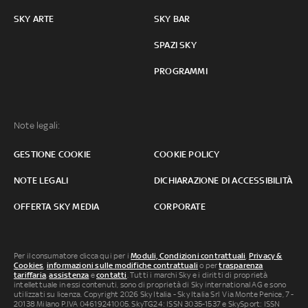
SKY ARTE
SKY BAR
SPAZI SKY
PROGRAMMI
Note legali:
GESTIONE COOKIE
COOKIE POLICY
NOTE LEGALI
DICHIARAZIONE DI ACCESSIBILITÀ
OFFERTA SKY MEDIA
CORPORATE
Per il consumatore clicca qui per i
Moduli, Condizioni contrattuali
,
Privacy &
Cookies
,
informazioni sulle modifiche contrattuali
o per
trasparenza
tariffaria
,
assistenza
e
contatti
. Tutti i marchi Sky e i diritti di proprietà
intellettuale in essi contenuti, sono di proprietà di Sky international AG e sono
utilizzati su licenza. Copyright 2026 Sky Italia - Sky Italia Srl Via Monte Penice, 7 -
20138 Milano P.IVA 04619241005. SkyTG24: ISSN 3035-1537 e SkySport: ISSN