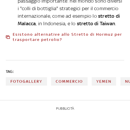
passaggio importante: nel mondo sono diversi
i "colli di bottiglia" strategici per il commercio
internazionale, come ad esempio lo
stretto di
Malacca
, in Indonesia, e lo
stretto di Taiwan
.
Esistono alternative allo Stretto di Hormuz per
trasportare petrolio?
TAG:
FOTOGALLERY
COMMERCIO
YEMEN
N
PUBBLICITÀ