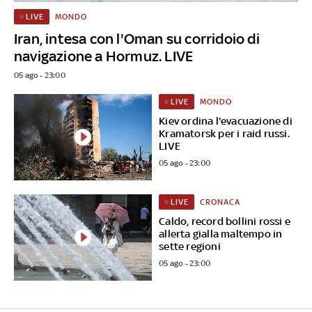
MONDO
LIVE
Iran, intesa con l'Oman su corridoio di
navigazione a Hormuz. LIVE
05 ago - 23:00
MONDO
LIVE
Kiev ordina l'evacuazione di
Kramatorsk per i raid russi.
LIVE
05 ago - 23:00
CRONACA
LIVE
Caldo, record bollini rossi e
allerta gialla maltempo in
sette regioni
05 ago - 23:00