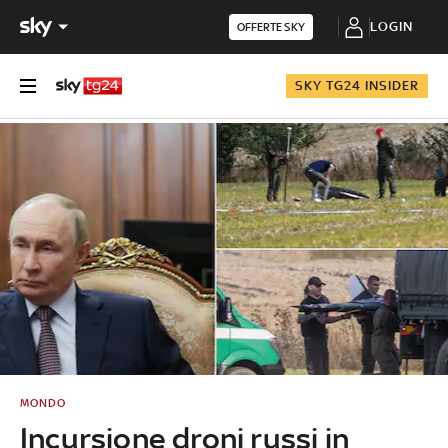
LOGIN
OFFERTE SKY
SKY TG24 INSIDER
MONDO
Incursione droni russi in