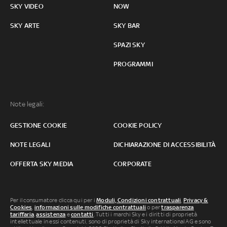
SKY VIDEO
NOW
SKY ARTE
SKY BAR
SPAZI SKY
PROGRAMMI
Note legali:
GESTIONE COOKIE
COOKIE POLICY
NOTE LEGALI
DICHIARAZIONE DI ACCESSIBILITÀ
OFFERTA SKY MEDIA
CORPORATE
Per il consumatore clicca qui per i
Moduli, Condizioni contrattuali
,
Privacy &
Cookies
,
informazioni sulle modifiche contrattuali
o per
trasparenza
tariffaria
,
assistenza
e
contatti
. Tutti i marchi Sky e i diritti di proprietà
intellettuale in essi contenuti, sono di proprietà di Sky international AG e sono