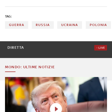
interna, la maggioranza si aspetta un impatto limitato
delle regionali sul governo. In Toscana e Veneto anche gli
elettori delle opposizioni vedono la conferma delle
TAG:
amministrazioni uscenti. Nelle intenzioni di voto FdI
rimane primo partito
GUERRA
RUSSIA
UCRAINA
POLONIA
DIRETTA
LIVE
MONDO: ULTIME NOTIZIE