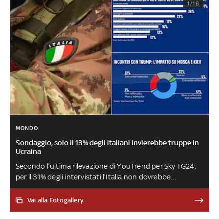
1/18
MONDO
Sondaggio, solo il 13% degli italiani invierebbe truppe in
Ucraina
Secondo l’ultima rilevazione di YouTrend per Sky TG24,
per il 31% degli intervistati l’Italia non dovrebbe
contribuire in alcun modo alle “garanzie di sicurezza” per
Kiev. Inoltre secondo il 47% i vertici di Alaska e
Vai alla Fotogallery
Washington hanno rafforzato Putin. Sulla politica