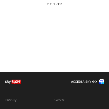
PUBBLICITÀ
ACCEDI A SKY GO
I siti Sky:
Servizi: