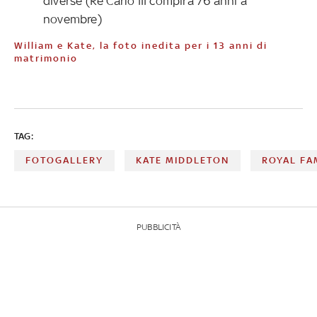
diverse (Re Carlo III compirà 76 anni a
novembre)
William e Kate, la foto inedita per i 13 anni di
matrimonio
TAG:
FOTOGALLERY
KATE MIDDLETON
ROYAL FA
PUBBLICITÀ