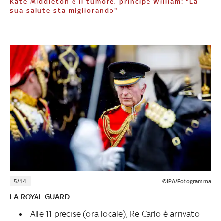
Kate Middleton e il tumore, principe William: "La
sua salute sta migliorando"
5/14
©IPA/Fotogramma
LA ROYAL GUARD
Alle 11 precise (ora locale), Re Carlo è arrivato