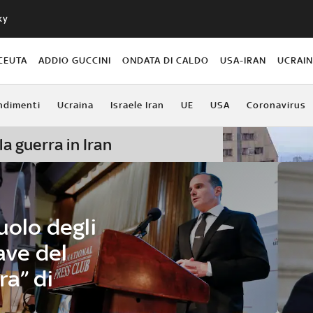
ky
CEUTA
ADDIO GUCCINI
ONDATA DI CALDO
USA-IRAN
UCRAI
ndimenti
Ucraina
Israele Iran
UE
USA
Coronavirus
la guerra in Iran
uolo degli
ave del
ra” di