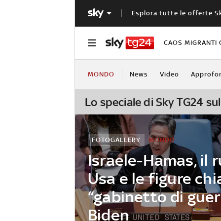
Esplora tutte le offerte S
CAOS MIGRANTI 
MONDO
News
Video
Approfo
Lo speciale di Sky TG24 sul
FOTOGALLERY
MONDO
Israele-Hamas, il r
Usa e le figure chi
“gabinetto di guer
Biden