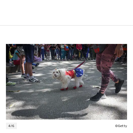
4/6
©Getty