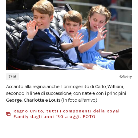
7/16
©Getty
Accanto alla regina anche il primogenito di Carlo,
William
,
secondo in linea di successione, con Kate e con i principini
George, Charlotte e Louis
(in foto all'arrivo)
Regno Unito, tutti i componenti della Royal
Family dagli anni ‘30 a oggi. FOTO