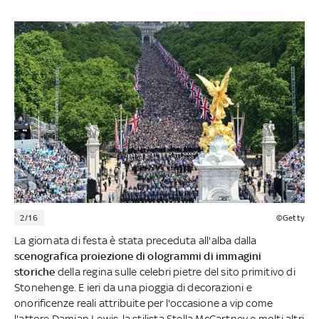
2/16
©Getty
La giornata di festa è stata preceduta all'alba dalla
scenografica proiezione di ologrammi di immagini
storiche
della regina sulle celebri pietre del sito primitivo di
Stonehenge. E ieri da una pioggia di decorazioni e
onorificenze reali attribuite per l'occasione a vip come
l'attore Damian Lewis, la stilista Stella McCartney e molti altri