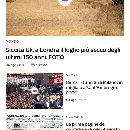
MONDO
Siccità Uk, a Londra il luglio più secco degli
ultimi 150 anni. FOTO
04 ago - 16:02
10 foto
SPORT
Baresi, i funerali a Milano: in
migliaia a Sant'Ambrogio.
FOTO
04 ago - 13:50
CRONACA
Le prime pagine dei
quotidiani di oggi 4 agosto: