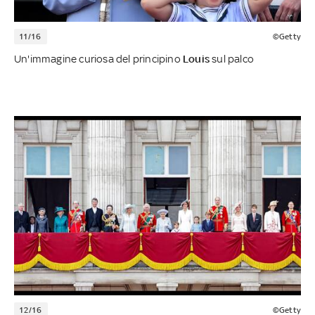
11/16
©Getty
Un'immagine curiosa del principino
Louis
sul palco
12/16
©Getty