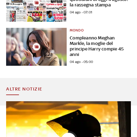
la rassegna stampa
04 ago - 07:01
MONDO
Compleanno Meghan
Markle, la moglie del
principe Harry compie 45
anni
04 ago - 05:00
ALTRE NOTIZIE