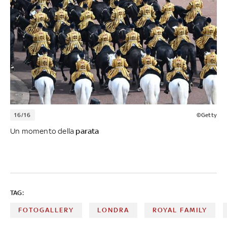
16/16
©Getty
Un momento della
parata
TAG:
FOTOGALLERY
LONDRA
ROYAL FAMILY