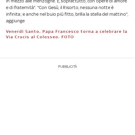
in mezzo alle menzogne. E, soprattutto, con opere di amore
e di fraternità". "Con Gesù, il Risorto, nessuna notte è
infinita; e anche nel buio più fitto, brilla la stella del mattino",
aggiunge
Venerdì Santo, Papa Francesco torna a celebrare la
Via Crucis al Colosseo. FOTO
PUBBLICITÀ