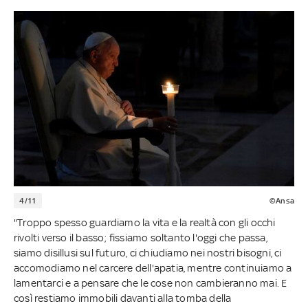
4/11
©Ansa
"Troppo spesso guardiamo la vita e la realtà con gli occhi
rivolti verso il basso; fissiamo soltanto l'oggi che passa,
siamo disillusi sul futuro, ci chiudiamo nei nostri bisogni, ci
accomodiamo nel carcere dell'apatia, mentre continuiamo a
lamentarci e a pensare che le cose non cambieranno mai. E
così restiamo immobili davanti alla tomba della