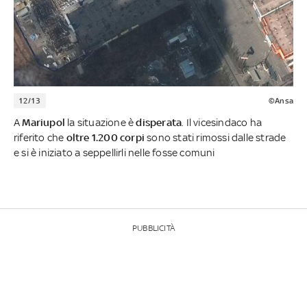
12/13
©Ansa
A
Mariupol
la situazione è
disperata
. Il vicesindaco ha
riferito che
oltre 1.200 corpi
sono stati rimossi dalle strade
e si è iniziato a seppellirli nelle fosse comuni
PUBBLICITÀ