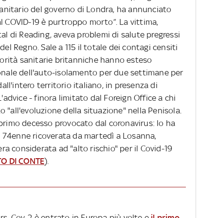
 sanitario del governo di Londra, ha annunciato
al COVID-19 è purtroppo morto”. La vittima,
tal di Reading, aveva problemi di salute pregressi
del Regno. Sale a 115 il totale dei contagi censiti
utorità sanitarie britanniche hanno esteso
ionale dell'auto-isolamento per due settimane per
all'intero territorio italiano, in presenza di
'advice - finora limitato dal Foreign Office a chi
ato "all'evoluzione della situazione" nella Penisola.
 primo decesso provocato dal coronavirus: lo ha
una 74enne ricoverata da martedì a Losanna,
era considerata ad "alto rischio" per il Covid-19
TO DI CONTE
).
ars-Cov-2 è entrato in Europa più volte e
il primo