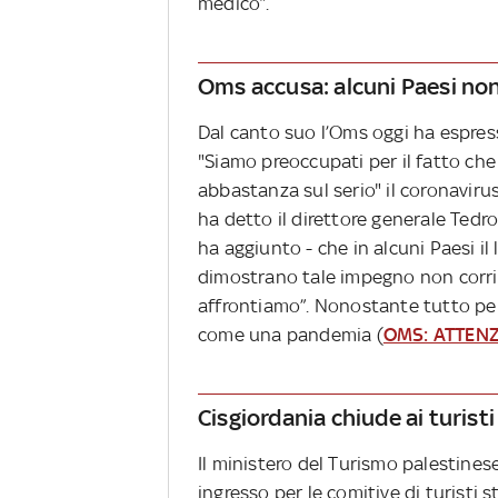
medico”.
Oms accusa: alcuni Paesi non
Dal canto suo l’Oms oggi ha espres
"Siamo preoccupati per il fatto che
abbastanza sul serio" il coronaviru
ha detto il direttore generale Te
ha aggiunto - che in alcuni Paesi il 
dimostrano tale impegno non corris
affrontiamo”. Nonostante tutto per
come una pandemia (
OMS: ATTEN
Cisgiordania chiude ai turisti
Il ministero del Turismo palestinese
ingresso per le comitive di turisti