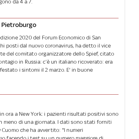
lgono da 4 a 7.
 Pietroburgo
l'edizione 2020 del Forum Economico di San
hi posti dal nuovo coronavirus, ha detto il vice
e del comitato organizzatore dello Spief, citato
ontagio in Russia: c’è un italiano ricoverato: era
festato i sintomi il 2 marzo. E' in buone
in ora a New York: i pazienti risultati positivi sono
n meno di una giornata. I dati sono stati forniti
 Cuomo che ha avvertito: "I numeri
mo facendo i test su un numero maggiore di