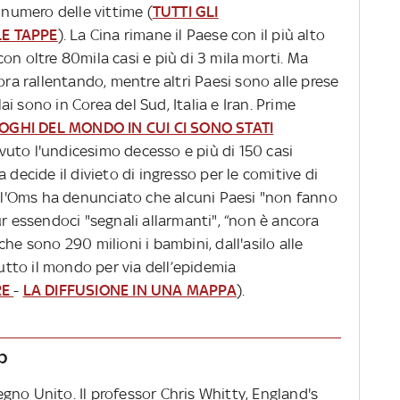
 numero delle vittime (
TUTTI GLI
LE TAPPE
). La Cina rimane il Paese con il più alto
on oltre 80mila casi e più di 3 mila morti. Ma
ora rallentando, mentre altri Paesi sono alle prese
lai sono in Corea del Sud, Italia e Iran. Prime
UOGHI DEL MONDO IN CUI CI SONO STATI
vuto l'undicesimo decesso e più di 150 casi
 decide il divieto di ingresso per le comitive di
, l'Oms ha denunciato che alcuni Paesi "non fanno
ur essendoci "segnali allarmanti", “non è ancora
he sono 290 milioni i bambini, dall'asilo alle
tutto il mondo per via dell’epidemia
RE
-
LA DIFFUSIONE IN UNA MAPPA
).
b
gno Unito. Il professor Chris Whitty, England's