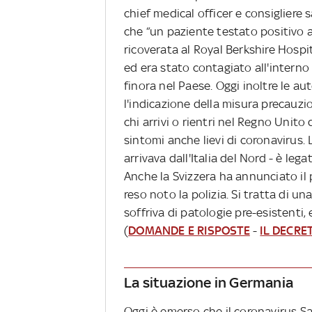
chief medical officer e consigliere
che “un paziente testato positivo 
ricoverata al Royal Berkshire Hospi
ed era stato contagiato all'interno 
finora nel Paese. Oggi inoltre le a
l'indicazione della misura precauz
chi arrivi o rientri nel Regno Unito d
sintomi anche lievi di coronavirus. L
arrivava dall'Italia del Nord - è leg
Anche la Svizzera ha annunciato il
reso noto la polizia. Si tratta di 
soffriva di patologie pre-esistenti, 
(
DOMANDE E RISPOSTE
-
IL DECRE
La situazione in Germania
Oggi è emerso che il coronavirus S