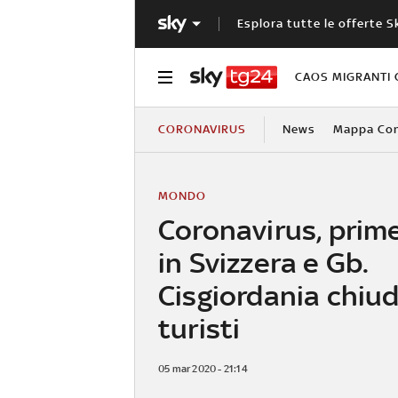
Esplora tutte le offerte S
CAOS MIGRANTI 
CORONAVIRUS
News
Mappa Cont
MONDO
Coronavirus, prim
in Svizzera e Gb.
Cisgiordania chiu
turisti
05 mar 2020 - 21:14