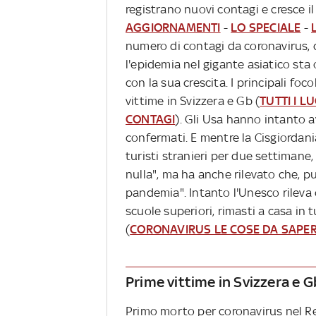
registrano nuovi contagi e cresce il
AGGIORNAMENTI
-
LO SPECIALE
-
numero di contagi da coronavirus, c
l'epidemia nel gigante asiatico sta 
con la sua crescita. I principali foco
vittime in Svizzera e Gb (
TUTTI I L
CONTAGI
). Gli Usa hanno intanto a
confermati. E mentre la Cisgiordania
turisti stranieri per due settimane
nulla", ma ha anche rilevato che, p
pandemia". Intanto l'Unesco rileva c
scuole superiori, rimasti a casa in 
(
CORONAVIRUS LE COSE DA SAPE
Prime vittime in Svizzera e G
Primo morto per coronavirus nel Re