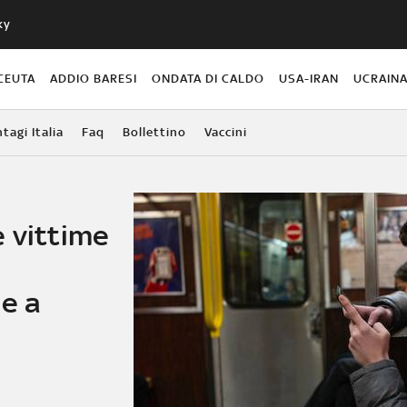
ky
CEUTA
ADDIO BARESI
ONDATA DI CALDO
USA-IRAN
UCRAIN
agi Italia
Faq
Bollettino
Vaccini
e vittime
de a