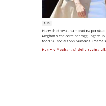
1/15
Harry che trova una monetina per strada
Meghan o che corre per raggiungere un b
food. Sui social sono numerosi i meme su
Harry e Meghan, sì della regina al