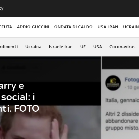
ky
CEUTA
ADDIO GUCCINI
ONDATA DI CALDO
USA-IRAN
UCRAI
ndimenti
Ucraina
Israele Iran
UE
USA
Coronavirus
arry e
social: i
ti. FOTO