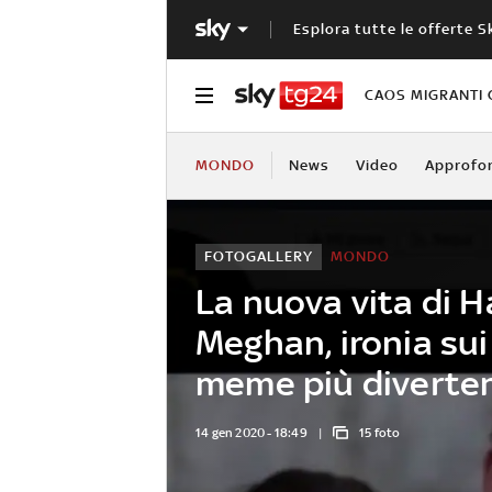
Esplora tutte le offerte S
CAOS MIGRANTI 
MONDO
News
Video
Approfo
FOTOGALLERY
MONDO
La nuova vita di H
Meghan, ironia sui 
meme più diverten
14 gen 2020 - 18:49
15 foto