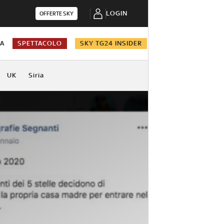
LOGIN
OFFERTE SKY
NA
SPETTACOLO
SKY TG24 INSIDER
UK
Siria