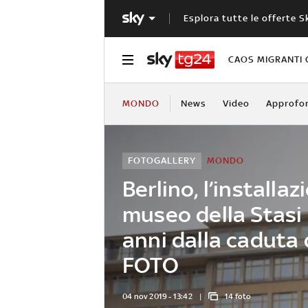
Esplora tutte le offerte S
CAOS MIGRANTI 
MONDO
News
Video
Approfo
FOTOGALLERY
MONDO
Berlino, l’installaz
museo della Stasi 
anni dalla caduta 
FOTO
04 nov 2019 - 13:42
14 foto