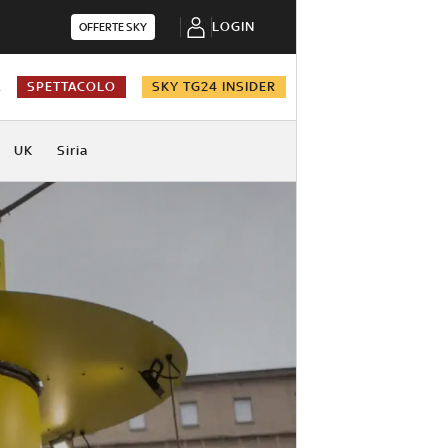
LOGIN
OFFERTE SKY
A
SPETTACOLO
SKY TG24 INSIDER
UK
Siria