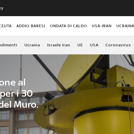
ky
CEUTA
ADDIO BARESI
ONDATA DI CALDO
USA-IRAN
UCRAIN
ndimenti
Ucraina
Israele Iran
UE
USA
Coronavirus
ione al
per i 30
del Muro.