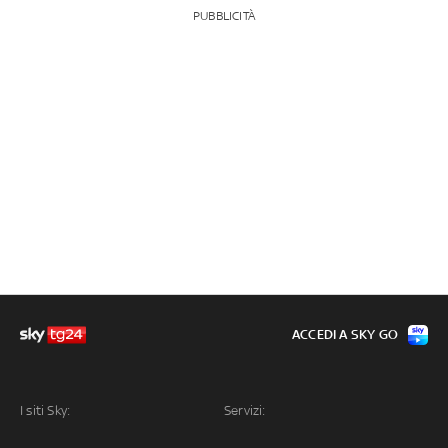
PUBBLICITÀ
ACCEDI A SKY GO
I siti Sky:
Servizi: