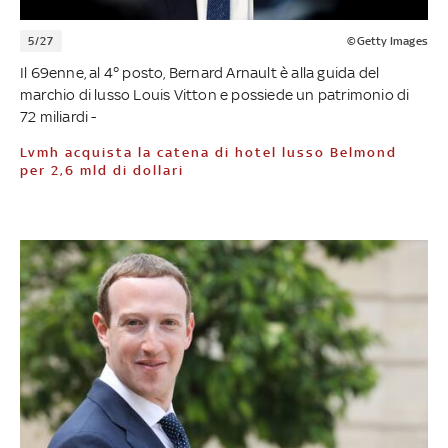
5/27
©Getty Images
Il 69enne, al 4° posto, Bernard Arnault è alla guida del
marchio di lusso Louis Vitton e possiede un patrimonio di
72 miliardi -
Lvmh acquista la catena di hotel lusso Belmond
per 2,6 mld di dollari