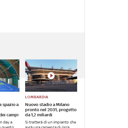
LOMBARDIA
va spazio a
Nuovo stadio a Milano
pronto nel 2031, progetto
 dei campi
da 1,2 miliardi
en day a
Si tratterà di un impianto che
e questo
avrà una capienza di circa