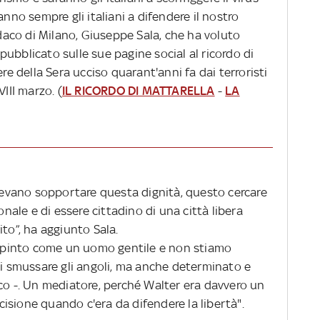
anno sempre gli italiani a difendere il nostro
ndaco di Milano, Giuseppe Sala, che ha voluto
ubblicato sulle sue pagine social al ricordo di
ere della Sera ucciso quarant'anni fa dai terroristi
III marzo. (
IL RICORDO DI MATTARELLA
-
LA
otevano sopportare questa dignità, questo cercare
onale e di essere cittadino di una città libera
ito”, ha aggiunto Sala.
 dipinto come un uomo gentile e non stiamo
di smussare gli angoli, ma anche determinato e
aco -. Un mediatore, perché Walter era davvero un
isione quando c'era da difendere la libertà".