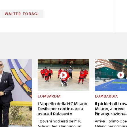
WALTER TOBAGI
LOMBARDIA
LOMBARDIA
L'appello della HC Milano
Il pickleball tro
Devils per continuare a
Milano, a breve
usare il Palasesto
l'inaugurazione
I giovani hockeisti dell'’HC
Arriva il primo Op
Milano Devils lanciano un
Milano per provar