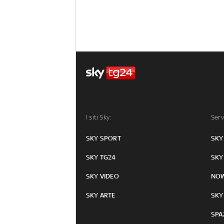
I siti Sky:
Serv
SKY SPORT
SKY
SKY TG24
SKY
SKY VIDEO
NO
SKY ARTE
SKY
SPA