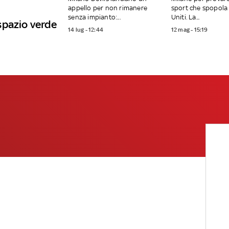
appello per non rimanere
sport che spopola 
senza impianto:...
Uniti. La...
spazio verde
14 lug - 12:44
12 mag - 15:19