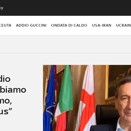
ky
CEUTA
ADDIO GUCCINI
ONDATA DI CALDO
USA-IRAN
UCRAI
dio
bbiamo
mo,
us”