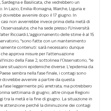
, Sardegna e Basilicata, che vedrebbero un
. In Lazio, Emilia-Romagna, Marche, Liguria e
 dovrebbe avvenire dopo il 17 giugno. In
casi non avverrebbe invece prima della metà di
 Osservasalute, che ha sede presso l'Università
lter Ricciardi.L'aggiornamento delle stime è al 15
sservatorio, "sono fatte con un mantenimento
tremamente contenuti: sarà necessario dunque
M che approva misure per l'attenuazione
ll'inizio della Fase 2, sottolinea l'Osservatorio, "le
iare situazioni epidemiche diverse. L'epidemia da
l Paese sembra nella fase finale, i contagi sono
e dovrebbe avvenire a partire da questa
na fase leggermente più arretrata, ma potrebbero
a prima settimana di giugno; altre cinque Regioni
 tra la metà e la fine di giugno. La situazione in
e attenzione perché la diminuzione dei contagi