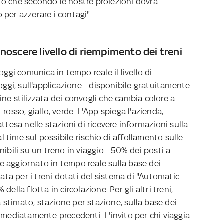
o che secondo le nostre proiezioni dovrà
 per azzerare i contagi".
noscere livello di riempimento dei treni
oggi comunica in tempo reale il livello di
oggi, sull'applicazione - disponibile gratuitamente
ne stilizzata dei convogli che cambia colore a
rosso, giallo, verde. L'App spiega l'azienda,
ttesa nelle stazioni di ricevere informazioni sulla
al time sul possibile rischio di affollamento sulle
ibili su un treno in viaggio - 50% dei posti a
ene aggiornato in tempo reale sulla base dei
mata per i treni dotati del sistema di "Automatic
ella flotta in circolazione. Per gli altri treni,
rà stimato, stazione per stazione, sulla base dei
mmediatamente precedenti. L'invito per chi viaggia