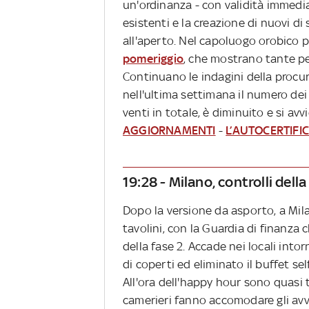
un'ordinanza - con validità immedi
esistenti e la creazione di nuovi di
all'aperto.
Nel capoluogo orobico p
pomeriggio
, che mostrano tante per
Continuano le indagini della procur
nell'ultima settimana il numero dei d
venti in totale, è diminuito e si avv
AGGIORNAMENTI
-
L’AUTOCERTIFI
19:28 - Milano, controlli dell
Dopo la versione da asporto, a Mila
tavolini, con la Guardia di finanza 
della fase 2. Accade nei locali into
di coperti ed eliminato il buffet se
All'ora dell'happy hour sono quasi tu
camerieri fanno accomodare gli av