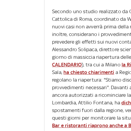
Secondo uno studio realizzato da O
Cattolica di Roma, coordinato da Wa
nuovi casi non avverrà prima della 
inoltre, considerano i provvediment
prevedere gli effetti sui nuovi cont
Alessandro Solipaca, direttore scient
giorno di massiccia riapertura delle 
CALENDARIO
), tra cui a Milano
la R
Sala,
ha chiesto chiarimenti
a Regio
regolano la riapertura: "Stiamo dis
provvedimenti necessari". Davanti
ancora autorizzati a ricominciare la
Lombardia, Attilio Fontana, ha
dich
spostamenti fuori dalla regione, verr
questi giorni per monitorare la sit
Bar e ristoranti riaprono anche a