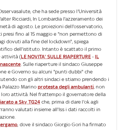
sservasalute, che ha sede presso l'Università
lter Ricciardi, In Lombardia l'azzeramento dei
metà di agosto. Le proiezioni dell'osservatorio,
i presi fino al 15 maggio e "non permettono di
agi dovuti alla fine del lockdown", spiega
ifico dell'istituto. Intanto è scattato il primo
attività (
LE NOVITA' SULLE RIAPERTURE
-
IL
inascente
.
Sulle riaperture il sindaco Giuseppe
ne e Governo su alcuni "punti dubbi" che
cutendo con gli altri sindaci e stiamo prendendo i
 a Palazzo Marino
protesta degli ambulanti
, non
 loro attività. Nel frattempo il governatore della
iarato a Sky TG24
che, prima di dare l'ok agli
anno valutati insieme all'Iss i dati raccolti in
uazione.
 Bergamo
, dove il sindaco Giorgio Gori ha firmato