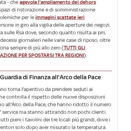
ata - che
agevola l'ampliamento dei dehors
 spazi di ristorazione e di somministrazione
olemiche per le
immagini scattate ieri
sone in giro alla vigilia delle aperture dei negozi.
a sulle Rsa dove, secondo quanto risulta ai pm,
ecessi giornalieri nelle varie case di riposo, oltre
icina sempre di più allo zero (
TUTTI GLI
CAZIONE PER SPOSTARSI TRA REGIONI
).
a Guardia di Finanza all'Arco della Pace
no torna l'aperitivo da prendere seduti ai
che controlla il rispetto delle nuove disposizioni
rno all'Arco della Pace, che hanno ridotto il numero
lf service ma stanno attirando non pochi clienti.
tti pieni i tavolini dei tre locali più grandi, dove i
ventori solo dopo aver misurato la temperatura