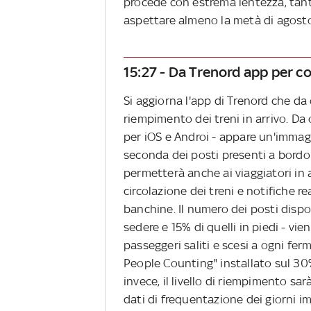
procede con estrema lentezza, tant
aspettare almeno la metà di agosto
15:27 - Da Trenord app per co
Si aggiorna l'app di Trenord che da 
riempimento dei treni in arrivo. Da 
per iOS e Androi - appare un'immagi
seconda dei posti presenti a bordo: 
permetterà anche ai viaggiatori in a
circolazione dei treni e notifiche re
banchine. Il numero dei posti dispon
sedere e 15% di quelli in piedi - vi
passeggeri saliti e scesi a ogni fer
People Counting" installato sul 30% d
invece, il livello di riempimento sa
dati di frequentazione dei giorni i