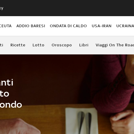
ky
CEUTA
ADDIO BARESI
ONDATA DI CALDO
USA-IRAN
UCRAIN
ti
Ricette
Lotto
Oroscopo
Libri
Viaggi On The Roa
anti
rto
condo