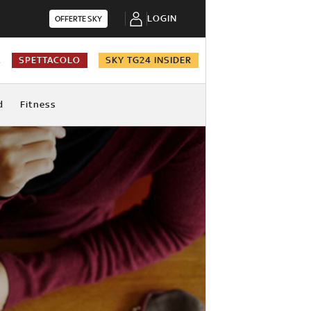
LOGIN
OFFERTE SKY
A
SPETTACOLO
SKY TG24 INSIDER
d
Fitness