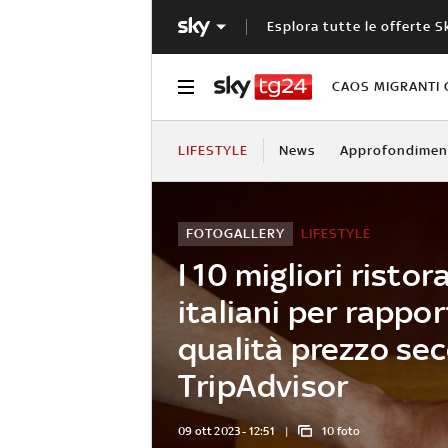
Esplora tutte le offerte S
CAOS MIGRANTI 
LIFESTYLE
News
Approfondimen
FOTOGALLERY
LIFESTYLE
I 10 migliori ristor
italiani per rappo
qualità prezzo se
TripAdvisor
09 ott 2023 - 12:51
10 foto