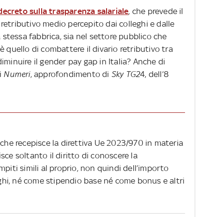
decreto sulla trasparenza salariale
, che prevede il
o retributivo medio percepito dai colleghi e dalle
a stessa fabbrica, sia nel settore pubblico che
c’è quello di combattere il divario retributivo tra
iminuire il gender pay gap in Italia? Anche di
i
Numeri
, approfondimento di
Sky TG2
4, dell’8
 che recepisce la direttiva Ue 2023/970 in materia
lisce soltanto il diritto di conoscere la
piti simili al proprio, non quindi dell’importo
leghi, né come stipendio base né come bonus e altri