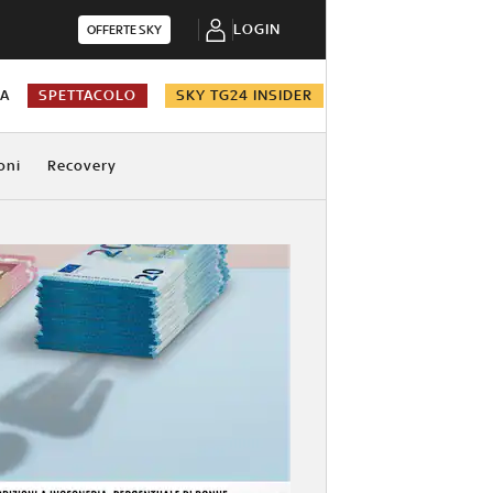
LOGIN
OFFERTE SKY
NA
SPETTACOLO
SKY TG24 INSIDER
oni
Recovery