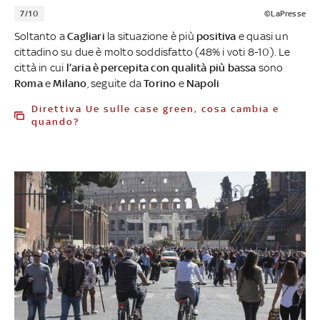
7/10
©LaPresse
Soltanto a
Cagliari
la situazione è più
positiva
e quasi un
cittadino su due è molto soddisfatto (48% i voti 8-10). Le
città in cui
l’aria è percepita con qualità più bassa
sono
Roma
e
Milano
, seguite da
Torino
e
Napoli
Direttiva Ue sulle case green, cosa cambia e
quando?