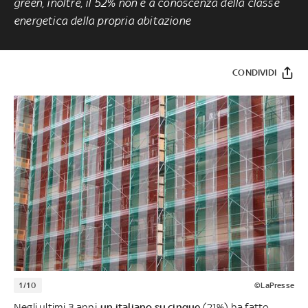
green, inoltre, il 52% non è a conoscenza della classe
energetica della propria abitazione
CONDIVIDI
1/10
©LaPresse
Negli ultimi 3 anni,
un italiano su cinque
(21%) ha fatto