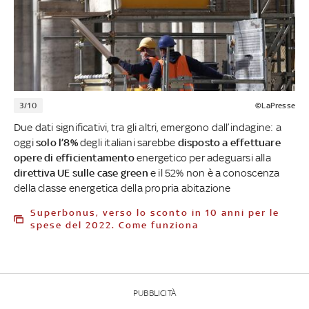
3/10
©LaPresse
Due dati significativi, tra gli altri, emergono dall’indagine: a
oggi
solo l’8%
degli italiani sarebbe
disposto a effettuare
opere di efficientamento
energetico per adeguarsi alla
direttiva UE sulle case green
e il 52% non è a conoscenza
della classe energetica della propria abitazione
Superbonus, verso lo sconto in 10 anni per le
spese del 2022. Come funziona
PUBBLICITÀ