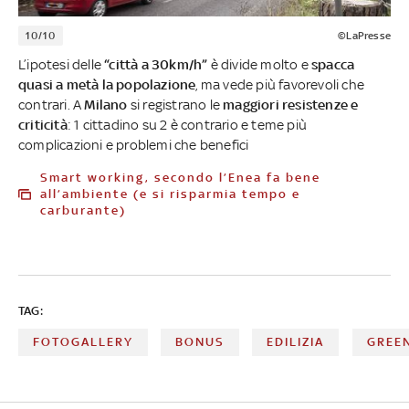
10/10
©LaPresse
L’ipotesi delle
“città a 30km/h”
è divide molto e
spacca
quasi a metà la popolazione
, ma vede più favorevoli che
contrari. A
Milano
si registrano le
maggiori resistenze e
criticità
: 1 cittadino su 2 è contrario e teme più
complicazioni e problemi che benefici
Smart working, secondo l’Enea fa bene
all’ambiente (e si risparmia tempo e
carburante)
TAG:
FOTOGALLERY
BONUS
EDILIZIA
GREE