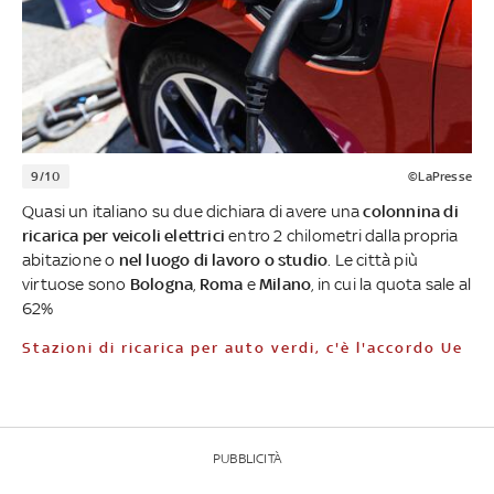
9/10
©LaPresse
Quasi un italiano su due dichiara di avere una
colonnina di
ricarica per veicoli elettrici
entro 2 chilometri dalla propria
abitazione o
nel luogo di lavoro o studio
. Le città più
virtuose sono
Bologna
,
Roma
e
Milano
, in cui la quota sale al
62%
Stazioni di ricarica per auto verdi, c'è l'accordo Ue
PUBBLICITÀ