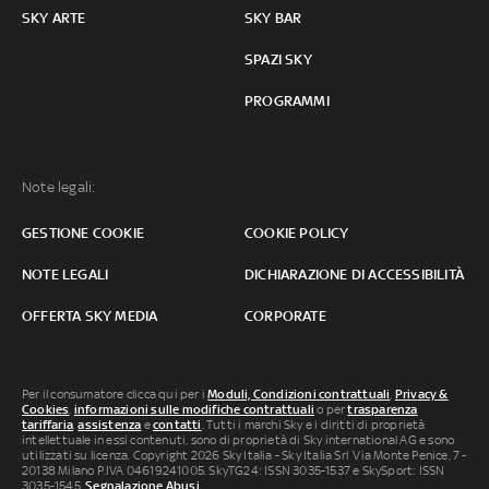
SKY ARTE
SKY BAR
SPAZI SKY
PROGRAMMI
Note legali:
GESTIONE COOKIE
COOKIE POLICY
NOTE LEGALI
DICHIARAZIONE DI ACCESSIBILITÀ
OFFERTA SKY MEDIA
CORPORATE
Per il consumatore clicca qui per i
Moduli, Condizioni contrattuali
,
Privacy &
Cookies
,
informazioni sulle modifiche contrattuali
o per
trasparenza
tariffaria
,
assistenza
e
contatti
. Tutti i marchi Sky e i diritti di proprietà
intellettuale in essi contenuti, sono di proprietà di Sky international AG e sono
utilizzati su licenza. Copyright 2026 Sky Italia - Sky Italia Srl Via Monte Penice, 7 -
20138 Milano P.IVA 04619241005. SkyTG24: ISSN 3035-1537 e SkySport: ISSN
3035-1545.
Segnalazione Abusi