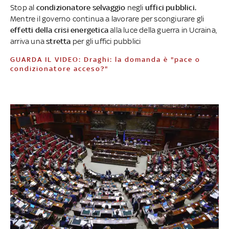
Stop al
condizionatore selvaggio
negli
uffici pubblici.
Mentre il governo continua a lavorare per scongiurare gli
effetti della crisi energetica
alla luce della guerra in Ucraina,
arriva una
stretta
per gli uffici pubblici
GUARDA IL VIDEO: Draghi: la domanda è "pace o
condizionatore acceso?"