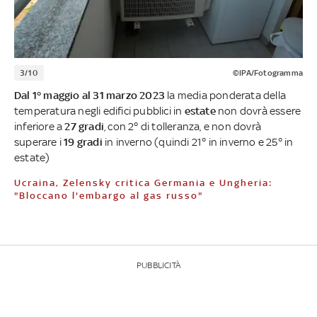
3/10
©IPA/Fotogramma
Dal 1° maggio al 31 marzo 2023
la media ponderata della
temperatura negli edifici pubblici in
estate
non dovrà essere
inferiore a
27 gradi
, con 2° di tolleranza, e non dovrà
superare i
19 gradi
in inverno (quindi 21° in inverno e 25° in
estate)
Ucraina, Zelensky critica Germania e Ungheria:
"Bloccano l'embargo al gas russo"
PUBBLICITÀ