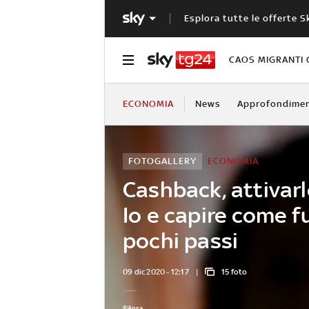
Esplora tutte le offerte S
CAOS MIGRANTI 
ECONOMIA
News
Approfondimen
FOTOGALLERY
ECONOMIA
Cashback, attivarl
Io e capire come f
pochi passi
09 dic 2020 - 12:17
15 foto
©Ansa