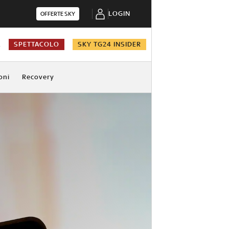
LOGIN
OFFERTE SKY
A
SPETTACOLO
SKY TG24 INSIDER
oni
Recovery