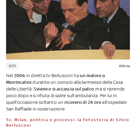
3/21
©Ansa
Nel
2006
in diretta tv Berlusconi ha
un malore a
Montecatini
durante un comizio alla kermesse della Casa
delle Libertà.
Sviene e si accascia sul palco
, ma si riprende
poco dopo e si rifiuta di salire sull'ambulanza. Per lui in
quell'occasione soltanto un
ricovero di 24 ore
all'ospedale
San Raffaele in osservazione
Tv, Milan, politica e processi: la fotostoria di Silvio
Berlusconi