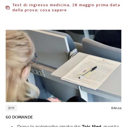
Test di ingresso medicina, 28 maggio prima data
della prova: cosa sapere
3/11
©Ansa
60 DOMANDE
Dopo le polemiche create dai
Tolc Med
, questa