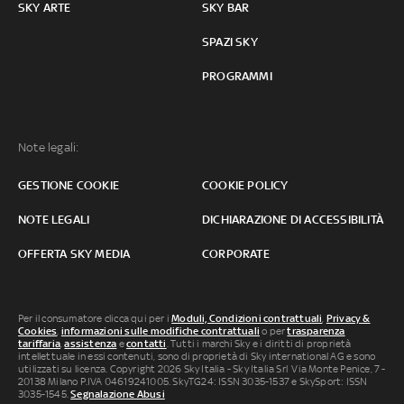
SKY ARTE
SKY BAR
SPAZI SKY
PROGRAMMI
Note legali:
GESTIONE COOKIE
COOKIE POLICY
NOTE LEGALI
DICHIARAZIONE DI ACCESSIBILITÀ
OFFERTA SKY MEDIA
CORPORATE
Per il consumatore clicca qui per i
Moduli, Condizioni contrattuali
,
Privacy &
Cookies
,
informazioni sulle modifiche contrattuali
o per
trasparenza
tariffaria
,
assistenza
e
contatti
. Tutti i marchi Sky e i diritti di proprietà
intellettuale in essi contenuti, sono di proprietà di Sky international AG e sono
utilizzati su licenza. Copyright 2026 Sky Italia - Sky Italia Srl Via Monte Penice, 7 -
20138 Milano P.IVA 04619241005. SkyTG24: ISSN 3035-1537 e SkySport: ISSN
3035-1545.
Segnalazione Abusi