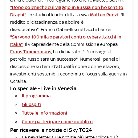
"Dopo polemiche sul viaggio in Russia non ho sentito
Draghi"
. In studio il leader di Italia viva
Matteo Renzi
: "Il
reddito di cittadinanza da abolire, è
diseducativo". Franco Gabrielli su attacchi hacker:
"Servono 100mila operatori contro cyberattacchi in
Italia"
. Il vicepresidente della Commissione europea,
Frans Timmermans
, ha dichiarato: "L'embargo al
petrolio russo sarà un successo". Numerosi i panel di
discussione su temi d’attualità come donne e lavoro,
investimenti sostenibili, economia e focus sulla guerra in
Ucraina.
Lo speciale - Live in Venezia
Il programma
Gli ospiti
Tutte le informazioni
Come partecipare come pubblico
Per ricevere le notizie di Sky TG24
La newsletter sulle notizie più lette (
clicca qui
)