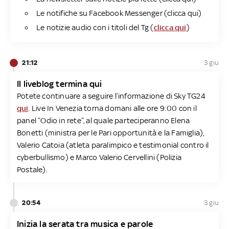
Le notifiche su Facebook Messenger (
clicca qui
)
Le notizie audio con i titoli del Tg (
clicca qui
)
21:12
3 giu
Il liveblog termina qui
Potete continuare a seguire l’informazione di Sky TG24
qui
. Live In Venezia torna domani alle ore 9:00 con il
panel “Odio in rete”, al quale parteciperanno Elena
Bonetti (ministra per le Pari opportunità e la Famiglia),
Valerio Catoia (atleta paralimpico e testimonial contro il
cyberbullismo) e Marco Valerio Cervellini (Polizia
Postale).
20:54
3 giu
Inizia la serata tra musica e parole