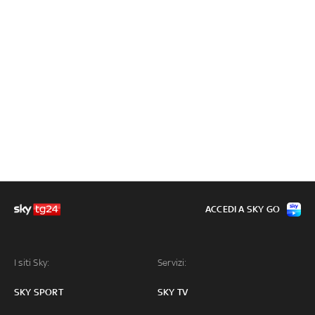
ACCEDI A SKY GO
I siti Sky:
Servizi:
SKY SPORT
SKY TV