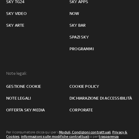
SKY TG24
SKY APPS
SKY VIDEO
NOW
SKY ARTE
SKY BAR
SPAZI SKY
PROGRAMMI
Note legali:
GESTIONE COOKIE
COOKIE POLICY
NOTE LEGALI
DICHIARAZIONE DI ACCESSIBILITÀ
OFFERTA SKY MEDIA
CORPORATE
Per il consumatore clicca qui per i
Moduli, Condizioni contrattuali
,
Privacy &
Cookies
,
informazioni sulle modifiche contrattuali
o per
trasparenza