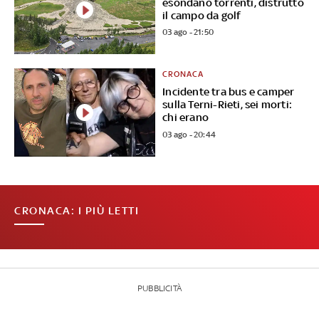
esondano torrenti, distrutto
il campo da golf
03 ago - 21:50
CRONACA
Incidente tra bus e camper
sulla Terni-Rieti, sei morti:
chi erano
03 ago - 20:44
CRONACA: I PIÙ LETTI
PUBBLICITÀ