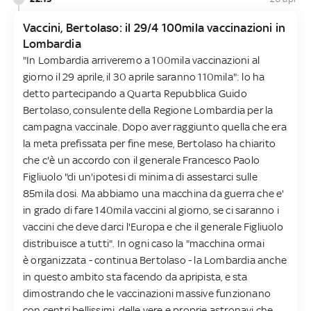
Vaccini, Bertolaso: il 29/4 100mila vaccinazioni in
Lombardia
"In Lombardia arriveremo a 100mila vaccinazioni al
giorno il 29 aprile, il 30 aprile saranno 110mila": lo ha
detto partecipando a Quarta Repubblica Guido
Bertolaso, consulente della Regione Lombardia per la
campagna vaccinale. Dopo aver raggiunto quella che era
la meta prefissata per fine mese, Bertolaso ha chiarito
che c'è un accordo con il generale Francesco Paolo
Figliuolo "di un'ipotesi di minima di assestarci sulle
85mila dosi. Ma abbiamo una macchina da guerra che e'
in grado di fare 140mila vaccini al giorno, se ci saranno i
vaccini che deve darci l'Europa e che il generale Figliuolo
distribuisce a tutti". In ogni caso la "macchina ormai
è organizzata - continua Bertolaso - la Lombardia anche
in questo ambito sta facendo da apripista, e sta
dimostrando che le vaccinazioni massive funzionano
con centri bellissimi, delle vere e proprie astronavi che