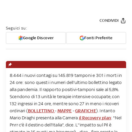
CONDIVIDI
Seguici su:
Google Discover
Fonti Preferite
8.444 i nuovi contagi su 145.819 tamponi e 301 i morti in
24 ore: sono questi i numeri dell'ultimo bollettino legato
alla pandemia. Il rapporto positivi-tamponi sale al 5,8%.
Scendono di 13 unità le terapie intensive occupate, con
132 ingressi in 24 ore, mentre sono 27 in meno i ricoveri
ordinari (
BOLLETTINO
-
MAPPE
-
GRAFICHE
). Intanto
Mario Draghi presenta alla Camera
il Recovery plan
: "Nel
Pnrr c'è il destino dell'Italia", dice. L''impatto sul Pil è
stimato in 16 punti, ma bisognerà - dice - fare presto le