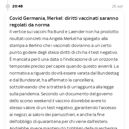
20:48
26 apr
Covid Germania, Merkel: diritti vaccinati saranno
regolati da norma
Il vertice sui vaccini fra Bund e Laender non ha prodotto
risultati concreti ma Angela Merkel ha spiegato alla
stampa a Berlino che i vaccinati dovranno a un certo
punto godere degli stessi diritti di chi ha il test negativo.
È mancata però una data o l'indicazione di un orizzonte
temporale preciso per capire quando questo avverrà. La
normativa a riguardo dovrà essere varata dal Bundestag
e dal Bundesrat, ha affermato la cancelliera,
sottolineando che si tratterà di un'aggiunta alla legge
sulla pandemia. Secondo un documento del governo
dello scorso weekend il vaccino dovrebbe avere lo
stesso valore di un test negativo, garantendo l'accesso
ai negozi, ai saloni dei parrucchieri, e anche la fine
dell'obbligo di quarantena per chi viene dall'estero.
Andrebbe invece mantenuto l'obbligo della mascherina