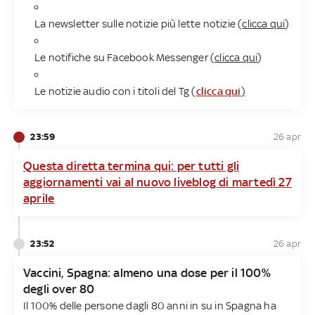
La newsletter sulle notizie più lette notizie (
clicca qui
)
Le notifiche su Facebook Messenger (
clicca qui
)
Le notizie audio con i titoli del Tg (
clicca qui
)
23:59
26 apr
Questa diretta termina qui: per tutti gli
aggiornamenti vai al nuovo liveblog di martedì 27
aprile
23:52
26 apr
Vaccini, Spagna: almeno una dose per il 100%
degli over 80
Il 100% delle persone dagli 80 anni in su in Spagna ha