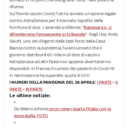
riforme.
Sul fronte vaccini Covid, l'Ue ha avviato un'azione legale
contro AstraZeneca per il mancato rispetto della
fornitura di dosi. L'azienda si difende: "
Rammarico, ci
difenderemo fermamente in tribunale
". Dagli Usa, Andy
Slavitt, uno dei dirigenti della task force della Casa
Bianca contro la pandemia, ha annunciato che il
governo distribuirà 60 milioni di dosi di vaccino
AstraZeneca ad altri Paesi non appena diventeranno
disponibili. In Francia il numero dei pazienti di Covid-19
in rianimazione ha superato quota 6.000.
I NUMERI DELLA PANDEMIA DEL 26 APRILE:
I PARTE
-
II
PARTE
-
III PARTE
Le ultime notizie:
Da Milano a Roma
ecco come riparte l'Italia con la
zona gialla. FOTO