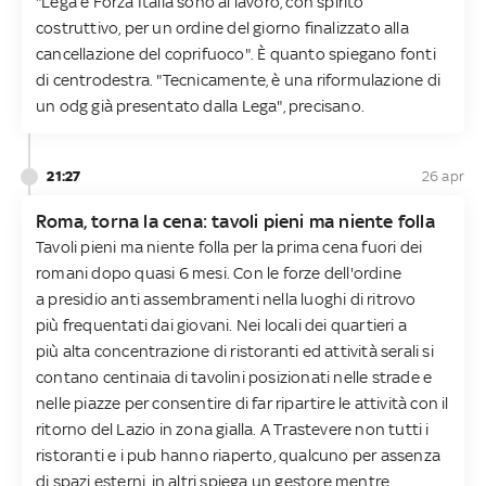
"Lega e Forza Italia sono al lavoro, con spirito
costruttivo, per un ordine del giorno finalizzato alla
cancellazione del coprifuoco". È quanto spiegano fonti
di centrodestra. "Tecnicamente, è una riformulazione di
un odg già presentato dalla Lega", precisano.
21:27
26 apr
Roma, torna la cena: tavoli pieni ma niente folla
Tavoli pieni ma niente folla per la prima cena fuori dei
romani dopo quasi 6 mesi. Con le forze dell'ordine
a presidio anti assembramenti nella luoghi di ritrovo
più frequentati dai giovani. Nei locali dei quartieri a
più alta concentrazione di ristoranti ed attività serali si
contano centinaia di tavolini posizionati nelle strade e
nelle piazze per consentire di far ripartire le attività con il
ritorno del Lazio in zona gialla. A Trastevere non tutti i
ristoranti e i pub hanno riaperto, qualcuno per assenza
di spazi esterni, in altri spiega un gestore mentre