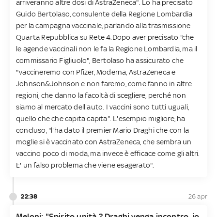
arriveranno altre dosi di AstraZeneca". Lo ha precisato
Guido Bertolaso, consulente della Regione Lombardia
per la campagna vaccinale, parlando alla trasmissione
Quarta Repubblica su Rete 4.Dopo aver precisato "che
le agende vaccinali non le fa la Regione Lombardia, ma il
commissario Figliuolo", Bertolaso ha assicurato che
"vaccineremo con Pfizer, Moderna, AstraZeneca e
Johnson&Johnson e non faremo, come fanno in altre
regioni, che danno la facoltà di scegliere, perché non
siamo al mercato dell'auto. I vaccini sono tutti uguali,
quello che che capita capita". L'esempio migliore, ha
concluso, "l'ha dato il premier Mario Draghi che con la
moglie si è vaccinato con AstraZeneca, che sembra un
vaccino poco di moda, ma invece è efficace come gli altri.
E' un falso problema che viene esagerato".
22:38
26 apr
Meloni: "Spirito unità ? Draghi venga incontro, io