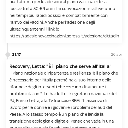
piattaforma per le adesioni al piano vaccinale della
fascia di età 50-59 anni. Le convocazioni si attiveranno
nei tempi più rapidi possibile, compatibilmente con
l'arrivo dei vaccini. Anche per l'adesione degli
ultracinquantenni il link è:
https://adesionevaccinazioni.soresa.it/adesione/cittadino.
21:17
26 apr
Recovery, Letta: "È il piano che serve all'Italia"
Il Piano nazionale di ripartenza e resilienza "è il piano che
è necessario per l'Italia perché ha al suo interno delle
riforme e degli interventi che cercano di superare i
problemi italiani". Lo ha detto il segretario nazionale del
Pd, Enrico Letta, alla Tv francese BFM. "L'assenza di
lavoro per le donne e i giovani e i problemi del Sud del
Paese. Allo stesso tempo è un piano che lancia la
transizione ecologica e digitale. Penso che vada in una
buona direzione, sia Draghi che io stesso non ci