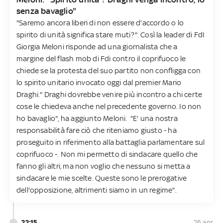
senza bavaglio"
"Saremo ancora liberi di non essere d'accordo o lo
spirito di unità significa stare muti?". Così la leader di FdI
Giorgia Meloni risponde ad una giornalista che a
margine del flash mob di Fdi contro il coprifuoco le
chiede se la protesta del suo partito non confligga con
lo spirito unitario invocato oggi dal premier Mario
Draghi." Draghi dovrebbe venire più incontro a chi certe
cose le chiedeva anche nel precedente governo. Io non
ho bavaglio", ha aggiunto Meloni. "E' una nostra
responsabilità fare ciò che riteniamo giusto - ha
proseguito in riferimento alla battaglia parlamentare sul
coprifuoco -. Non mi permetto di sindacare quello che
fanno gli altri, ma non voglio che nessuno si metta a
sindacare le mie scelte. Queste sono le prerogative
dell'opposizione, altrimenti siamo in un regime".
22:15
26 apr