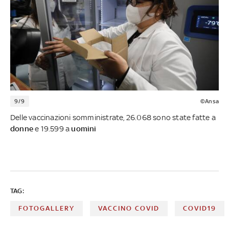
9/9
©Ansa
Delle vaccinazioni somministrate, 26.068 sono state fatte a
donne
e 19.599 a
uomini
TAG:
FOTOGALLERY
VACCINO COVID
COVID19