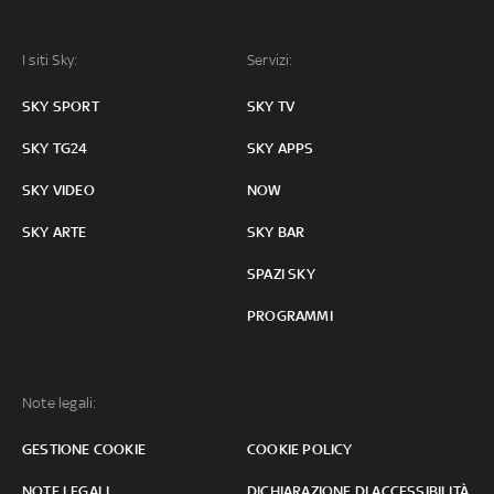
I siti Sky:
Servizi:
SKY SPORT
SKY TV
SKY TG24
SKY APPS
SKY VIDEO
NOW
SKY ARTE
SKY BAR
SPAZI SKY
PROGRAMMI
Note legali:
GESTIONE COOKIE
COOKIE POLICY
NOTE LEGALI
DICHIARAZIONE DI ACCESSIBILITÀ