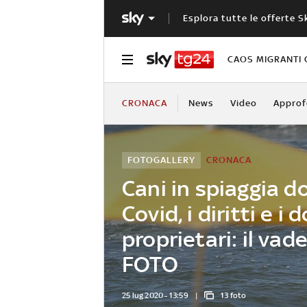
Esplora tutte le offerte S
CAOS MIGRANTI 
CRONACA
News
Video
Approf
FOTOGALLERY
CRONACA
Cani in spiaggia do
Covid, i diritti e i 
proprietari: il va
FOTO
25 lug 2020 - 13:59
13 foto