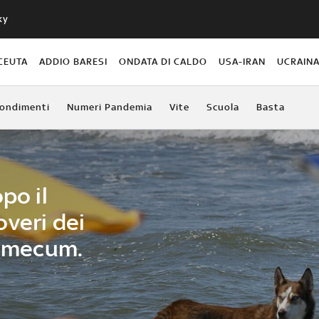
ky
CEUTA
ADDIO BARESI
ONDATA DI CALDO
USA-IRAN
UCRAIN
ondimenti
Numeri Pandemia
Vite
Scuola
Basta
po il
doveri dei
demecum.