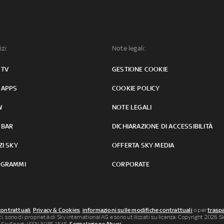
izi:
Note legali:
 TV
GESTIONE COOKIE
 APPS
COOKIE POLICY
W
NOTE LEGALI
 BAR
DICHIARAZIONE DI ACCESSIBILITÀ
ZI SKY
OFFERTA SKY MEDIA
GRAMMI
CORPORATE
contrattuali
,
Privacy & Cookies
,
informazioni sulle modifiche contrattuali
o per
traspa
uti, sono di proprietà di Sky international AG e sono utilizzati su licenza. Copyright 2026 Sky