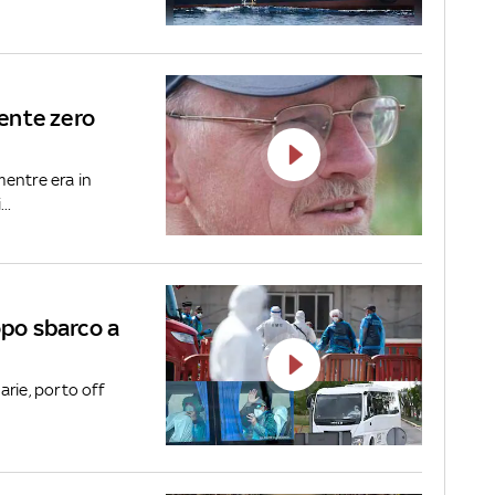
iente zero
mentre era in
..
opo sbarco a
rie, porto off