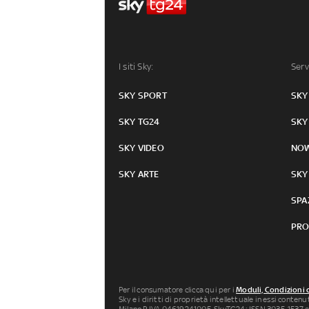
I siti Sky:
Serv
SKY SPORT
SKY
SKY TG24
SKY
SKY VIDEO
NO
SKY ARTE
SKY
SPA
PRO
Per il consumatore clicca qui per i
Moduli, Condizioni 
Sky e i diritti di proprietà intellettuale in essi conten