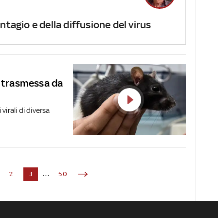
ntagio e della diffusione del virus
a trasmessa da
irali di diversa
2
3
...
50