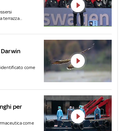
essersi
 terrazza...
i Darwin
 identificato come
nghi per
 farmaceutica come