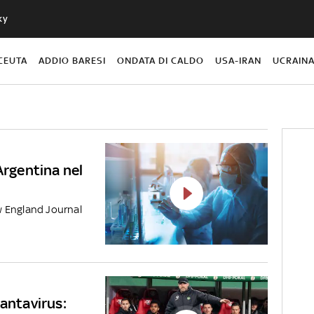
ky
CEUTA
ADDIO BARESI
ONDATA DI CALDO
USA-IRAN
UCRAIN
Argentina nel
w England Journal
hantavirus: