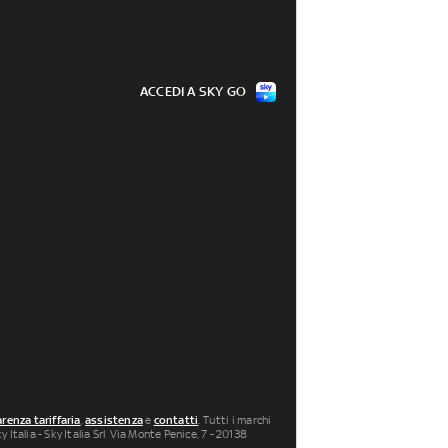
ACCEDI A SKY GO
renza tariffaria
,
assistenza
e
contatti
. Tutti i marchi
 Italia - Sky Italia Srl Via Monte Penice, 7 - 20138