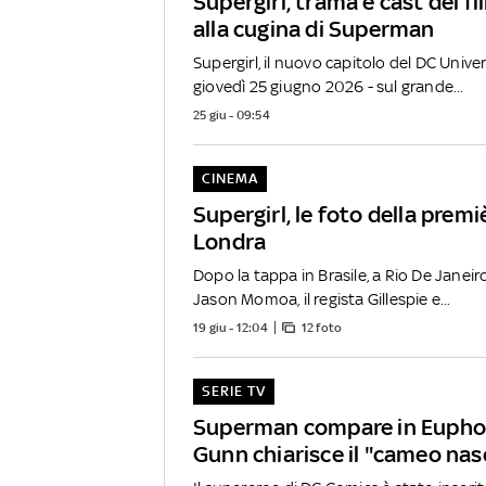
Supergirl, trama e cast del f
alla cugina di Superman
Supergirl, il nuovo capitolo del DC Univer
giovedì 25 giugno 2026 - sul grande...
25 giu - 09:54
CINEMA
Supergirl, le foto della premiè
Londra
Dopo la tappa in Brasile, a Rio De Janeiro,
Jason Momoa, il regista Gillespie e...
19 giu - 12:04
12 foto
SERIE TV
Superman compare in Eupho
Gunn chiarisce il "cameo na