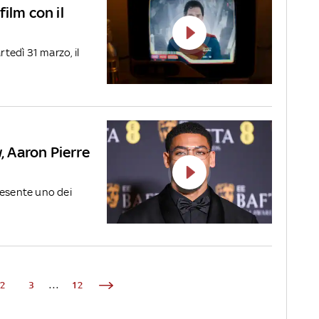
film con il
rtedì 31 marzo, il
 Aaron Pierre
resente uno dei
2
3
...
12