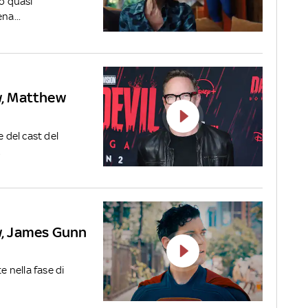
to quasi
na...
, Matthew
e del cast del
.
, James Gunn
e nella fase di