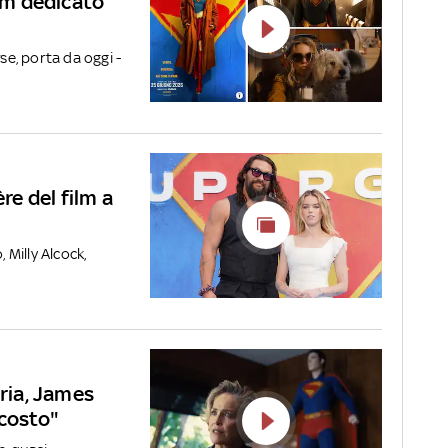
ilm dedicato
se, porta da oggi -
re del film a
 Milly Alcock,
ria, James
scosto"