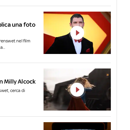
ica una foto
renswet nel film
...
on Milly Alcock
wet, cerca di