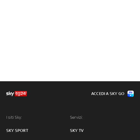
ACCEDI A SKY GO
I siti Sky:
Servizi:
SKY SPORT
SKY TV