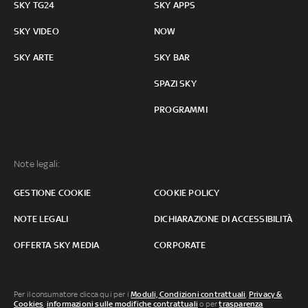
SKY TG24
SKY APPS
SKY VIDEO
NOW
SKY ARTE
SKY BAR
SPAZI SKY
PROGRAMMI
Note legali:
GESTIONE COOKIE
COOKIE POLICY
NOTE LEGALI
DICHIARAZIONE DI ACCESSIBILITÀ
OFFERTA SKY MEDIA
CORPORATE
Per il consumatore clicca qui per i
Moduli, Condizioni contrattuali
,
Privacy &
Cookies
,
informazioni sulle modifiche contrattuali
o per
trasparenza