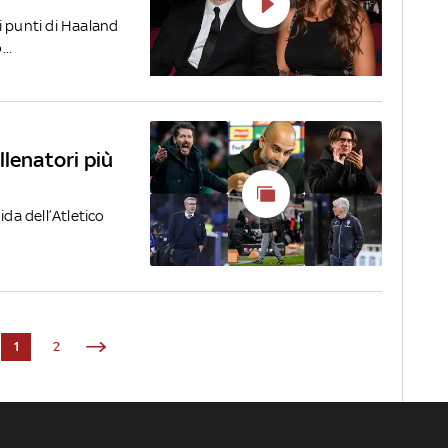
i punti di Haaland
..
allenatori più
ida dell’Atletico
1
2