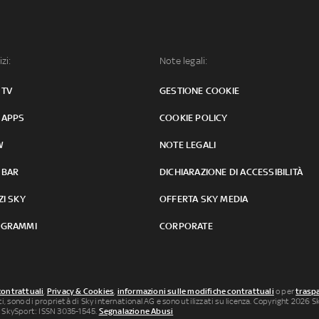
izi:
Note legali:
 TV
GESTIONE COOKIE
 APPS
COOKIE POLICY
W
NOTE LEGALI
 BAR
DICHIARAZIONE DI ACCESSIBILITÀ
ZI SKY
OFFERTA SKY MEDIA
GRAMMI
CORPORATE
contrattuali
,
Privacy & Cookies
,
informazioni sulle modifiche contrattuali
o per
traspa
uti, sono di proprietà di Sky international AG e sono utilizzati su licenza. Copyright 2026 Sky
 SkySport: ISSN 3035-1545.
Segnalazione Abusi