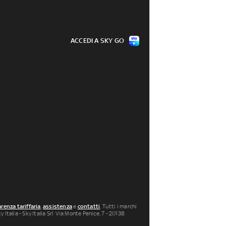
ACCEDI A SKY GO
renza tariffaria
,
assistenza
e
contatti
. Tutti i marchi
 Italia - Sky Italia Srl Via Monte Penice, 7 - 20138