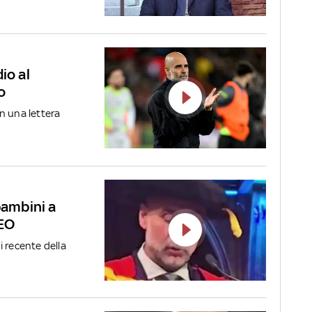
io al
o
on una lettera
bambini a
DEO
di recente della