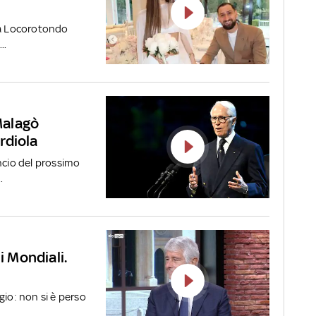
 a Locorotondo
..
 Malagò
rdiola
ncio del prossimo
.
i Mondiali.
gio: non si è perso