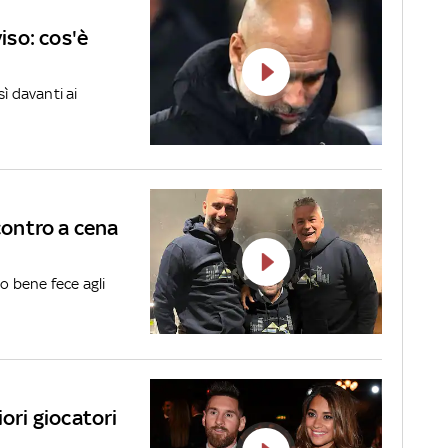
viso: cos'è
ì davanti ai
ncontro a cena
to bene fece agli
iori giocatori