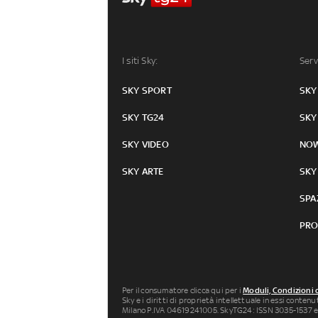
I siti Sky:
Serv
SKY SPORT
SKY
SKY TG24
SKY
SKY VIDEO
NO
SKY ARTE
SKY
SPA
PRO
Per il consumatore clicca qui per i
Moduli, Condizioni 
Sky e i diritti di proprietà intellettuale in essi conten
Milano P.IVA 04619241005. SkyTG24: ISSN 3035-1537 e