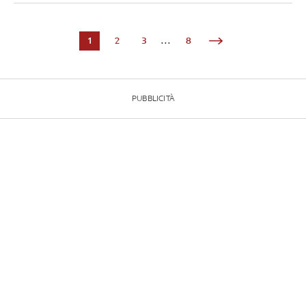
1
2
3
...
8
PUBBLICITÀ