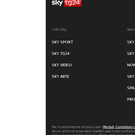
I siti Sky:
Serv
SKY SPORT
SKY
SKY TG24
SKY
SKY VIDEO
NO
SKY ARTE
SKY
SPA
PRO
Per il consumatore clicca qui per i
Moduli, Condizioni 
Sky e i diritti di proprietà intellettuale in essi conten