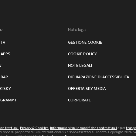
izi:
Note legali:
 TV
GESTIONE COOKIE
 APPS
COOKIE POLICY
W
NOTE LEGALI
 BAR
DICHIARAZIONE DI ACCESSIBILITÀ
ZI SKY
OFFERTA SKY MEDIA
GRAMMI
CORPORATE
contrattuali
,
Privacy & Cookies
,
informazioni sulle modifiche contrattuali
o per
traspa
uti, sono di proprietà di Sky international AG e sono utilizzati su licenza. Copyright 2026 Sky