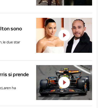
ilton sono
, le due star
rris si prende
 McLaren ha
.