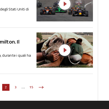
egli Stati Uniti di
ilton. Il
, durante i quali ha
2
3
...
15