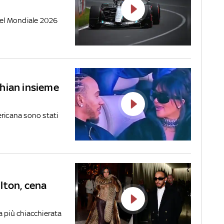
 del Mondiale 2026
hian insieme
mericana sono stati
lton, cena
a più chiacchierata