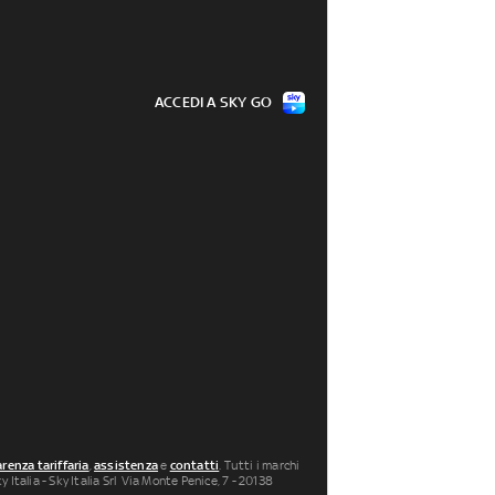
ACCEDI A SKY GO
renza tariffaria
,
assistenza
e
contatti
. Tutti i marchi
 Italia - Sky Italia Srl Via Monte Penice, 7 - 20138