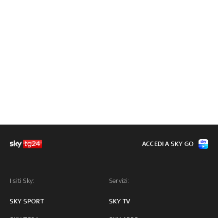
ACCEDI A SKY GO
I siti Sky:
Servizi:
SKY SPORT
SKY TV