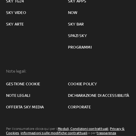
SKY TG24
SKY APPS
SKY VIDEO
NOW
SKY ARTE
SKY BAR
SPAZI SKY
PROGRAMMI
Note legali:
GESTIONE COOKIE
COOKIE POLICY
NOTE LEGALI
DICHIARAZIONE DI ACCESSIBILITÀ
OFFERTA SKY MEDIA
CORPORATE
Per il consumatore clicca qui per i
Moduli, Condizioni contrattuali
,
Privacy &
Cookies
,
informazioni sulle modifiche contrattuali
o per
trasparenza