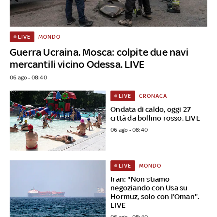
MONDO
LIVE
Guerra Ucraina. Mosca: colpite due navi
mercantili vicino Odessa. LIVE
06 ago - 08:40
CRONACA
LIVE
Ondata di caldo, oggi 27
città da bollino rosso. LIVE
06 ago - 08:40
MONDO
LIVE
Iran: "Non stiamo
negoziando con Usa su
Hormuz, solo con l'Oman".
LIVE
06 ago - 08:40